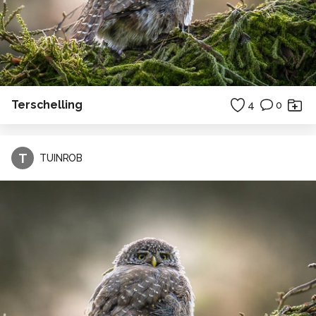
Terschelling
4
0
T
TUINROB