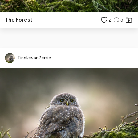
The Forest
2
0
TinekevanPersie