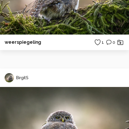
weerspiegeling
1
0
BirgitS