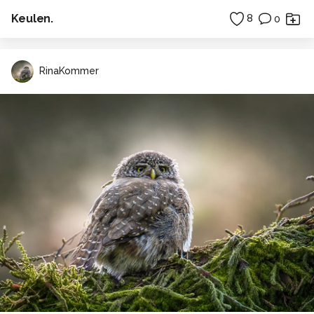
Keulen.
8
0
RinaKommer