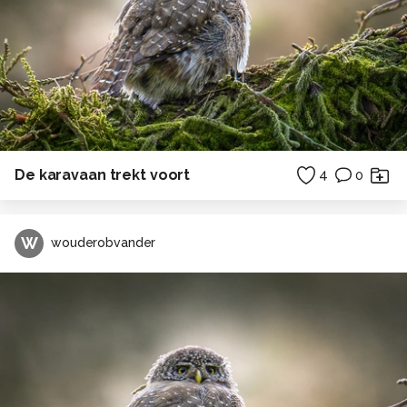
De karavaan trekt voort
4
0
W
wouderobvander