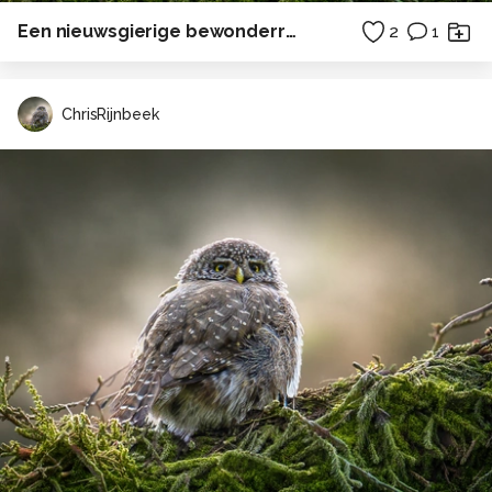
Een nieuwsgierige bewonderraarster
2
1
ChrisRijnbeek