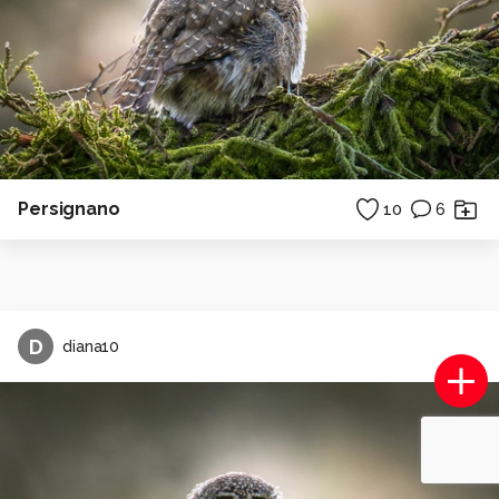
Persignano
10
6
D
diana10