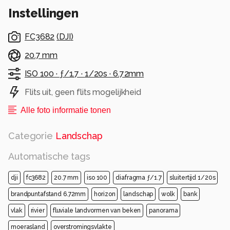
Instellingen
FC3682
(
DJI
)
20.7 mm
ISO 100 ·
ƒ/1.7 ·
1/20s ·
6.72mm
Flits uit, geen flits mogelijkheid
Alle foto informatie tonen
Categorie
Landschap
Automatische tags
dji
fc3682
20.7 mm
iso 100
diafragma ƒ/1.7
sluitertijd 1/20s
brandpuntafstand 6.72mm
horizon
landschap
wolk
bank
vlak
rivier
fluviale landvormen van beken
panorama
moerasland
overstromingsvlakte