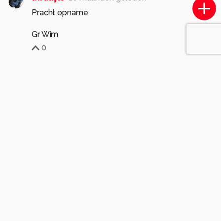
Pracht opname
Gr Wim
0
Meer opmerkingen tonen
Soortgelijke foto's
Twentefotograaf