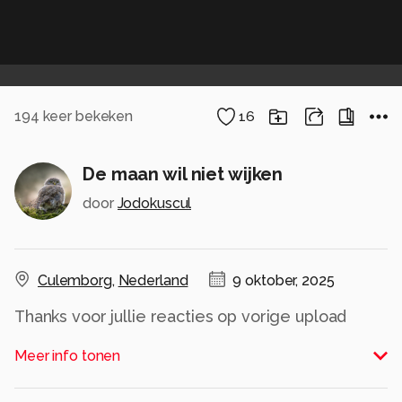
194
keer bekeken
16
De maan wil niet wijken
door
Jodokuscul
Culemborg
,
Nederland
9 oktober, 2025
Thanks voor jullie reacties op vorige upload
zoomvrienden
Meer info tonen
Alle rechten voorbehouden