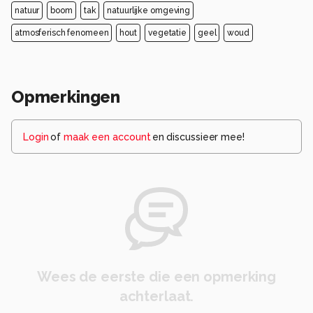
natuur
boom
tak
natuurlijke omgeving
atmosferisch fenomeen
hout
vegetatie
geel
woud
Opmerkingen
Login
of
maak een account
en discussieer mee!
Wees de eerste die een opmerking
achterlaat.