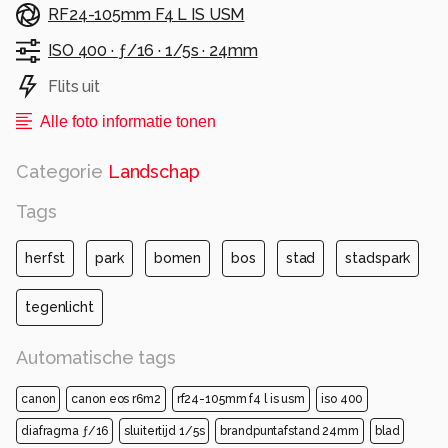
RF24-105mm F4 L IS USM
ISO 400 ·
ƒ/16 ·
1/5s ·
24mm
Flits uit
Alle foto informatie tonen
Categorie
Landschap
Tags
herfst
park
bomen
bos
stad
stadspark
tegenlicht
Automatische tags
canon
canon eos r6m2
rf24-105mm f4 l is usm
iso 400
diafragma ƒ/16
sluitertijd 1/5s
brandpuntafstand 24mm
blad