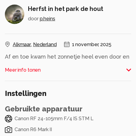
Herfst in het park de hout
door
p.heins
Alkmaar
,
Nederland
1 november, 2025
Af en toe kwam het zonnetje heel even door en
toevallig kwam dit stel aanlopen.
Meer info tonen
Alle rechten voorbehouden
Instellingen
Gebruikte apparatuur
Canon RF 24-105mm F/4 IS STM L
Canon R6 Mark II