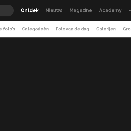
Ontdek
Nieuws
Magazine
Academy
 foto's
Categorieën
Foto van de dag
Galerijen
Gro