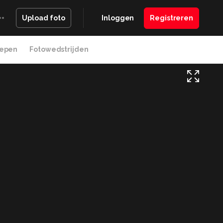
Inloggen
Registreren
Upload foto
epen
Fotowedstrijden