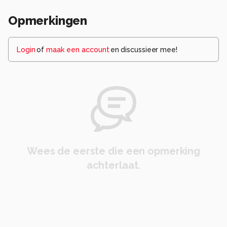
Opmerkingen
Login
of
maak een account
en discussieer mee!
Wees de eerste die een opmerking
achterlaat.