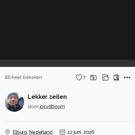
86
keer bekeken
7
Lekker zeilen
door
josvdboom
Elburg
,
Nederland
12 juni, 2026