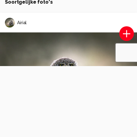
Soortgelijke foto's
Airial
Three sisters
2
0