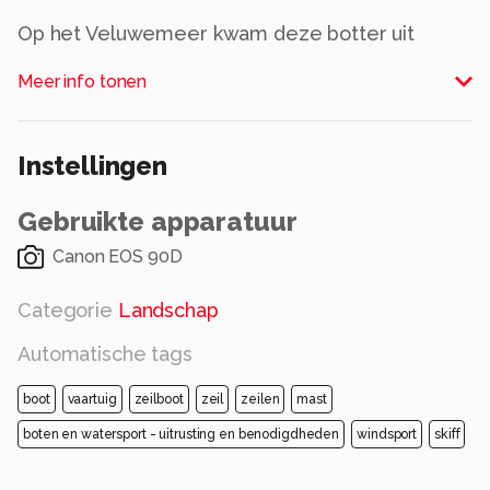
Op het Veluwemeer kwam deze botter uit
Elburg voorbij zeilen.
Meer info tonen
Alle rechten voorbehouden
Instellingen
Gebruikte apparatuur
Canon EOS 90D
Categorie
Landschap
Automatische tags
boot
vaartuig
zeilboot
zeil
zeilen
mast
boten en watersport - uitrusting en benodigdheden
windsport
skiff