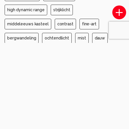
high dynamic range
strijklicht
middeleeuws kasteel
contrast
fine-art
bergwandeling
ochtendlicht
mist
dauw
vallei
altena
mullertall
ochtend
Automatische tags
sony
ilce-7m3
fe 90mm f2.8 macro g oss
iso 400
diafragma ƒ/3.2
sluitertijd 1/8000s
brandpuntafstand 90mm
dak
helling
winter
dorp
avond
kasteel
doorspoelen
bergdorp