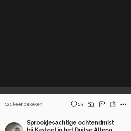
121
keer bekeken
15
Sprookjesachtige ochtendmist
bij Kasteel in het Duitse Altena