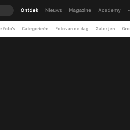
Ontdek
Nieuws
Magazine
Academy
 foto's
Categorieën
Foto van de dag
Galerijen
Gro