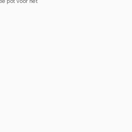
de pot voor het
BLIJF erbij . Wie het
uw wordt er gevaren , De
den , Den Hoorn , Delft
IJK op
e s en tijden .
 vorige foto s .