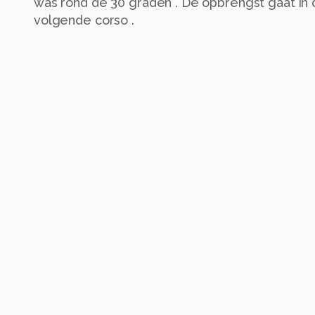
was rond de 30 graden . De opbrengst gaat in 
volgende corso .
Hierna Laat ik de JEUGD hen talenten zien dus 
nog wil zien krijgt morgen de kans want opnie
Zondag staat voor een rondje De Lier , Schiplui
en via Wateringen Zweth kanaal weer terug . K
www.varendcorso.nl voor meer INFO over lokati
Iedereen weer bedankt voor de reactie s op de
Groeten en een fijne zondag Jos Dries
Alle rechten voorbehouden
Instellingen
Gebruikte apparatuur
Panasonic DMC-FZ300
ISO 200 ·
ƒ/7.1 ·
1/640s ·
4.5mm