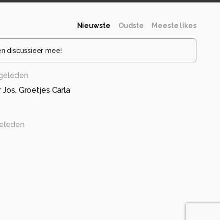
Nieuwste
Oudste
Meeste likes
en discussieer mee!
geleden
 Jos. Groetjes Carla
eleden