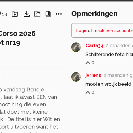
Opmerkingen
13
Login
of
maak een account
Corso 2026
ot nr19
Carla34
2 maanden 
Schitterende foto hier
0
jvriens
2 maanden g
6
mooi en vrolijk beeld
so vandaag Rondje
0
, laat ik alvast EEN van
 boot nr19 die even
at doet met kleine
. De titel is hier Wit en
ort uitvoeren want het