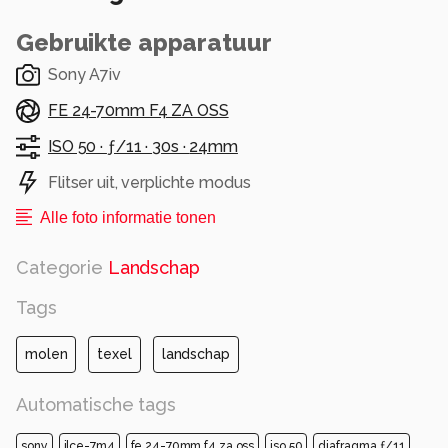
Gebruikte apparatuur
Sony A7iv
FE 24-70mm F4 ZA OSS
ISO 50 ·
ƒ/11 ·
30s ·
24mm
Flitser uit, verplichte modus
Alle foto informatie tonen
Categorie
Landschap
Tags
molen
texel
landschap
Automatische tags
sony
ilce-7m4
fe 24-70mm f4 za oss
iso 50
diafragma ƒ/11