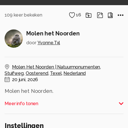
109
keer bekeken
16
Molen het Noorden
door
Yvonne.Txl
Molen Het Noorden | Natuurmonumenten
,
Stuifweg
,
Oosterend
,
Texel
,
Nederland
20 juni, 2026
Molen het Noorden.
Alle rechten voorbehouden
Meer info tonen
Instellingen