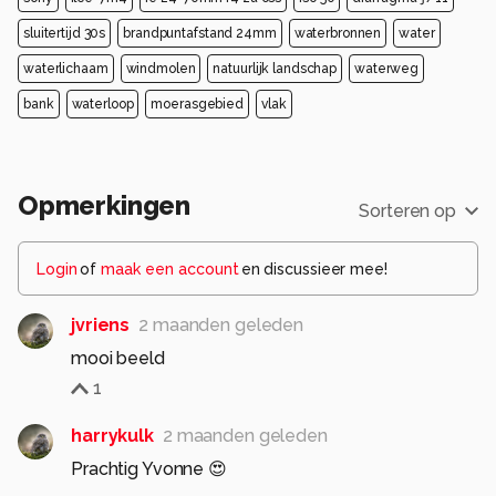
sluitertijd 30s
brandpuntafstand 24mm
waterbronnen
water
waterlichaam
windmolen
natuurlijk landschap
waterweg
bank
waterloop
moerasgebied
vlak
Opmerkingen
Sorteren op
Login
of
maak een account
en discussieer mee!
jvriens
2 maanden geleden
mooi beeld
1
harrykulk
2 maanden geleden
Prachtig Yvonne 😍