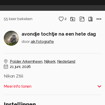
55
keer bekeken
2
avondje tochtje na een hete dag
door
ajk.fotografie
Polder Arkemheen
,
Nijkerk
,
Nederland
21 juni, 2026
Nikon Z6ii
f/10
Meer info tonen
1/500e sec.
ISO125
50mm
Instellingen