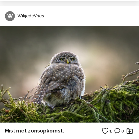
W
WikjedeVries
Mist met zonsopkomst.
1
0