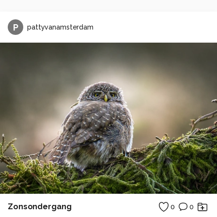
P
pattyvanamsterdam
Zonsondergang
0
0