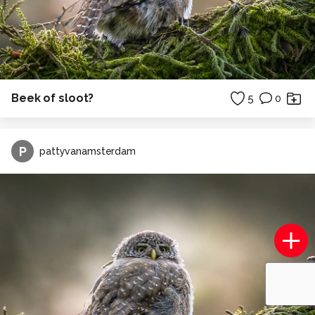
Beek of sloot?
5
0
P
pattyvanamsterdam