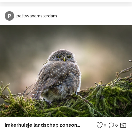
P
pattyvanamsterdam
Imkerhuisje landschap zonsondergang
0
0