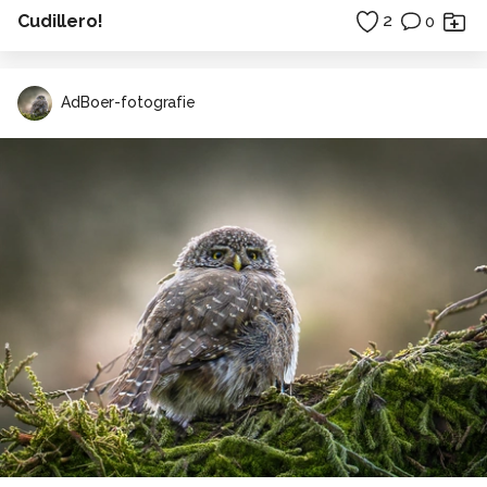
Cudillero!
2
0
AdBoer-fotografie