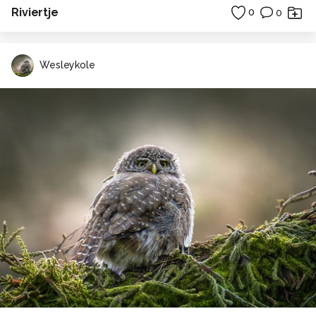
Riviertje
0
0
Wesleykole