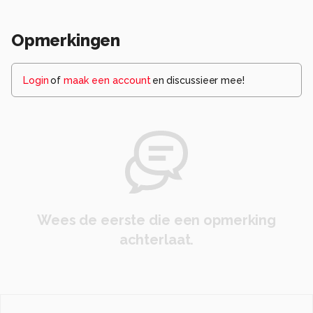
Opmerkingen
Login
of
maak een account
en discussieer mee!
Wees de eerste die een opmerking
achterlaat.