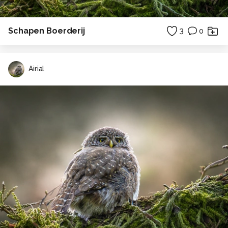
Schapen Boerderij
3
0
Airial