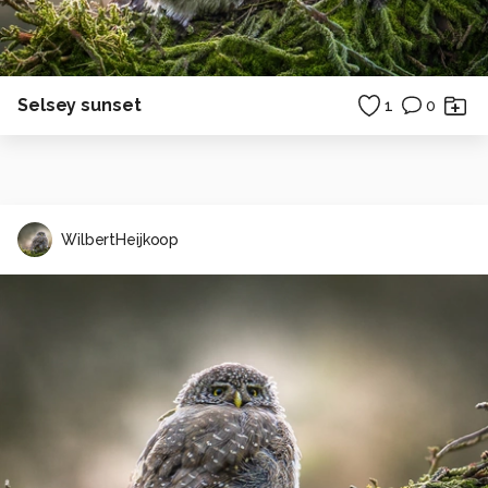
Selsey sunset
1
0
WilbertHeijkoop