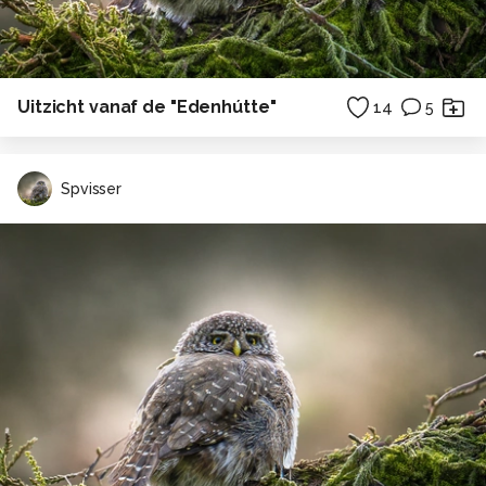
Uitzicht vanaf de "Edenhútte"
14
5
Spvisser