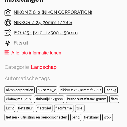
Alle rechten voorbehouden
NIKON Z 6_2
(
NIKON CORPORATION
)
NIKKOR Z 24-70mm f/2.8 S
ISO 125 ·
ƒ/10 ·
1/500s ·
50mm
Flits uit
Alle foto informatie tonen
Categorie
Landschap
Automatische tags
nikon corporation
nikon z 6_2
nikkor z 24-70mm f/2.8 s
iso 125
diafragma ƒ/10
sluitertijd 1/500s
brandpuntafstand 50mm
fiets
lucht
fietsstuur
fietswiel
fietsframe
wiel
fietsen - uitrusting en benodigdheden
band
fietsband
wolk