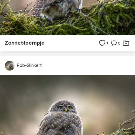
Zonnebloempje
1
0
Rob-Slinkert