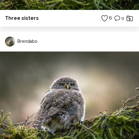
Three sisters
6
0
Brendabo