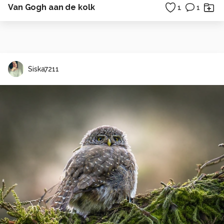
Van Gogh aan de kolk
1
1
Siska7211