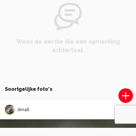
Wees de eerste die een opmerking
achterlaat.
Soortgelijke foto's
Jim46