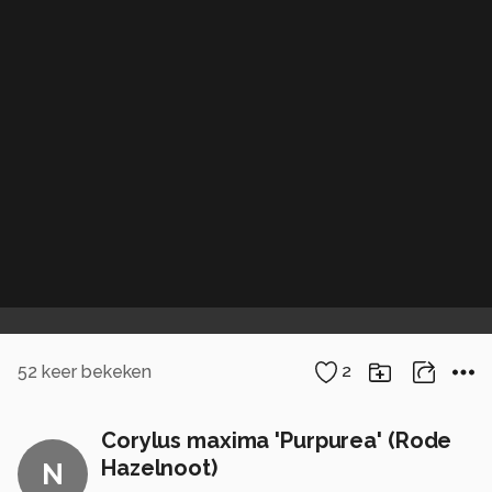
52
keer bekeken
2
Corylus maxima 'Purpurea' (Rode
Hazelnoot)
N