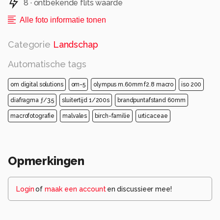
8 · ontbekende flits waarde
Alle foto informatie tonen
Categorie
Landschap
Automatische tags
om digital solutions
om-5
olympus m.60mm f2.8 macro
iso 200
diafragma ƒ/3.5
sluitertijd 1/200s
brandpuntafstand 60mm
macrofotografie
malvales
birch-familie
urticaceae
Opmerkingen
Login
of
maak een account
en discussieer mee!