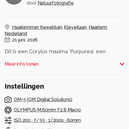
door
Natuurfotografie
Haarlemmer Kweektuin
,
Kleverlaan
,
Haarlem
,
Nederland
21 juni, 2026
Dit is een Corylus maxima 'Purpurea', een
sierhazelaar met opvallend donkerpaars blad.
Meer info tonen
De paarse, franjeachtige structuur rondom de
noot is het omhulsel dat in het najaar de eetbare
hazelnoot beschermt.
Instellingen
Alle rechten voorbehouden
OM-5
(
OM Digital Solutions
)
OLYMPUS M.60mm F2.8 Macro
ISO 200 ·
ƒ/3.5 ·
1/200s ·
60mm