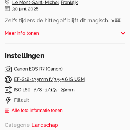
Le Mont-Saint-Michel
,
Frankrijk
30 juni, 2026
Zelfs tijdens de hittegolf blijft dit magisch. ☀️🏰
De zon brandt, de stenen stralen warmte uit,
Meer info tonen
maar het uitzicht op Le Mont-Saint-Michel maakt
alles de moeite waard. Een plek die je minstens
één keer in je leven gezien moet hebben. 🌊✨
Instellingen
Alle rechten voorbehouden
Canon EOS R7
(
Canon
)
EF-S18-135mm f/3.5-5.6 IS USM
ISO 160 ·
ƒ/8 ·
1/15s ·
29mm
Flits uit
Alle foto informatie tonen
Categorie
Landschap