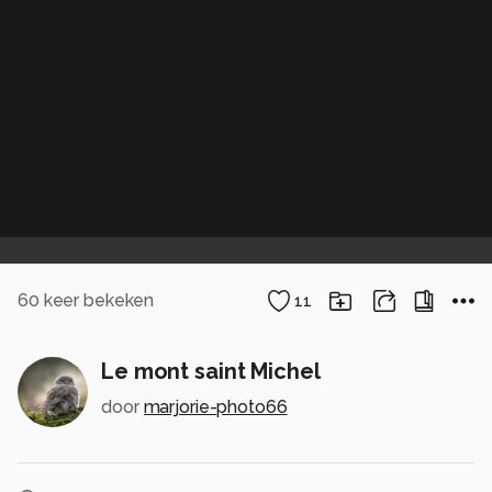
60
keer bekeken
11
Le mont saint Michel
door
marjorie-photo66