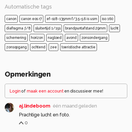
Automatische tags
canon
canon eos r7
ef-s18-135mm f/3.5-5.6 is usm
iso 160
diafragma ƒ/8
sluitertijd 1/15s
brandpuntafstand 29mm
lucht
schemering
horizon
nagloed
avond
zonsondergang
zonsopgang
ochtend
zee
toeristische attractie
Opmerkingen
Login
of
maak een account
en discussieer mee!
aj.lindeboom
één maand geleden
Prachtige lucht en foto.
0