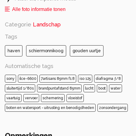
Alle foto informatie tonen
Categorie
Landschap
Tags
haven
schiermonnikoog
gouden uurtje
Automatische tags
sony
ilce-6600
7artisans 85mm f1.8
iso 125
diafragma ƒ/8
sluitertijd 1/80s
brandpuntafstand 85mm
lucht
boot
water
vaartuig
vervoer
schemering
vloeistof
boten en watersport - uitrusting en benodigdheden
zonsondergang
Opmerkingen