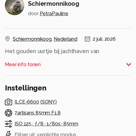
Schiermonnikoog
door
PetraPauline
Schiermonnikoog
,
Nederland
2 juli, 2026
Het gouden uurtje bij jachthaven van
Schiermonnikoog.
Meer info tonen
Alle rechten voorbehouden
Instellingen
ILCE-6600
(
SONY
)
7artisans 85mm F1.8
ISO 125 ·
ƒ/8 ·
1/80s ·
85mm
Flitser uit, verplichte modus