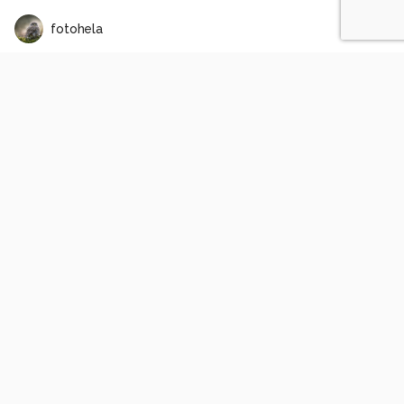
fotohela
Mont Ventoux 1
2
0