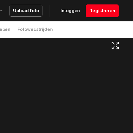
Inloggen
Registreren
Upload foto
epen
Fotowedstrijden