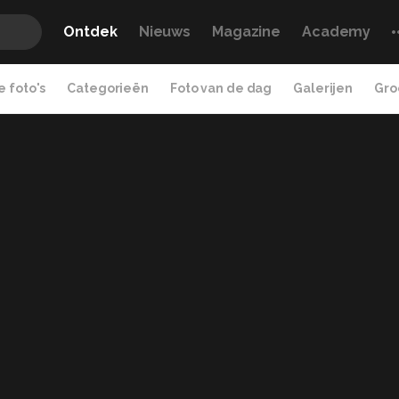
Ontdek
Nieuws
Magazine
Academy
 foto's
Categorieën
Foto van de dag
Galerijen
Gro