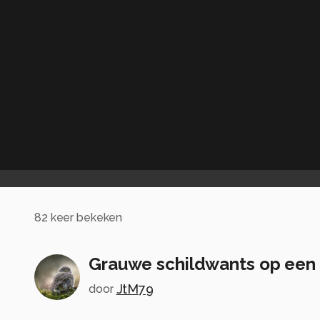
82
keer bekeken
Grauwe schildwants op een
JtM79
door