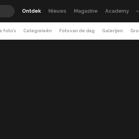
Ontdek
Nieuws
Magazine
Academy
 foto's
Categorieën
Foto van de dag
Galerijen
Gro