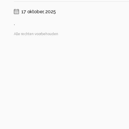
17 oktober, 2025
.
Alle rechten voorbehouden
Instellingen
SM-A528B
(
samsung
)
ISO 25 ·
ƒ/1.8 ·
3/625s ·
5.23mm
Flits uit
Alle foto informatie tonen
Categorie
Macro
Automatische tags