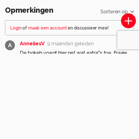
Opmerkingen
Sorteren op
Login
of
maak een account
en discussieer mee!
AnneliesV
9 maanden geleden
A
De bokeh voegt hier net wat extra''s toe. Fraaie
opname van gemaakt
1
JokevandePoppe
9 maanden geleden
Dankjewel! Gr. Joke
1
EllenEn
9 maanden geleden
E
Goed standpunt! Je kijkt nu mooi onder zijn rok 🤭
1