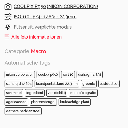
COOLPIX P950
(
NIKON CORPORATION
)
ISO 110 ·
ƒ/4 ·
1/60s ·
22.3mm
Flitser uit, verplichte modus
Alle foto informatie tonen
Categorie
Macro
Automatische tags
nikon corporation
coolpix p950
iso 110
diafragma ƒ/4
sluitertijd 1/60s
brandpuntafstand 22.3mm
groente
paddestoel
schimmel
ingrediënt
van dichtbij
macrofotografie
agaricaceae
plantenstengel
kruidachtige plant
eetbare paddenstoel