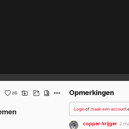
Opmerkingen
26
Login
of
maak een account
oemen
copper-krijger
2 m