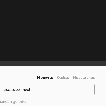
Nieuwste
Oudste
Meeste likes
en discussieer mee!
aanden geleden