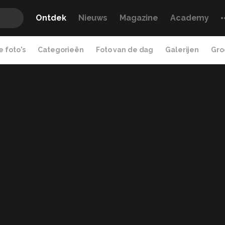
Ontdek
Nieuws
Magazine
Academy
 foto's
Categorieën
Foto van de dag
Galerijen
Gro