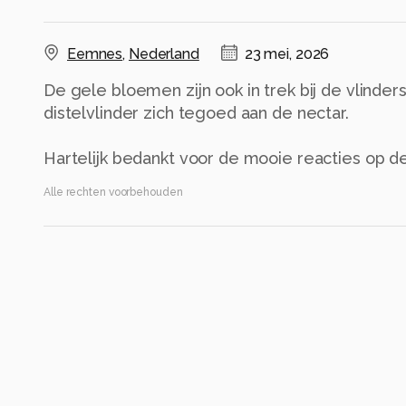
Eemnes
,
Nederland
23 mei, 2026
De gele bloemen zijn ook in trek bij de vlinder
distelvlinder zich tegoed aan de nectar.
Hartelijk bedankt voor de mooie reacties op d
Alle rechten voorbehouden
Instellingen
DC-G9M2
(
Panasonic
)
ISO 400 ·
ƒ/6.3 ·
1/2000s ·
400mm
Flitser uit, verplichte modus
Alle foto informatie tonen