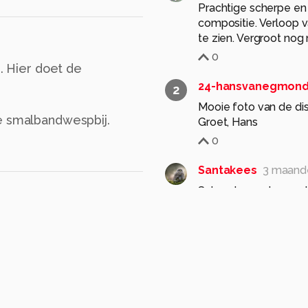
Prachtige scherpe en 
compositie. Verloop 
te zien. Vergroot nog 
0
s. Hier doet de
24-hansvanegmon
2
Mooie foto van de dis
e smalbandwespbij.
Groet, Hans
0
Santakees
3 maand
Scherpte op de goed
Groet Kees
0
vlindersenmeer
3 
Mooie frontale opname