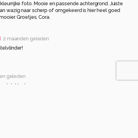
kleurrijke foto. Mooie en passende achtergrond. Juiste
van wazig naar scherp of omgekeerd is hier heel goed
mooier. Groetjes, Cora.
d
2 maanden geleden
telvlinder!
en geleden
e plek Henk.
maanden geleden
...fraaie setting zo.