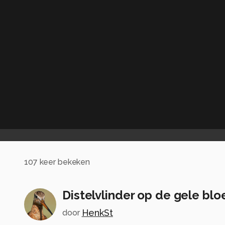
107
keer bekeken
Distelvlinder op de gele bl
HenkSt
door