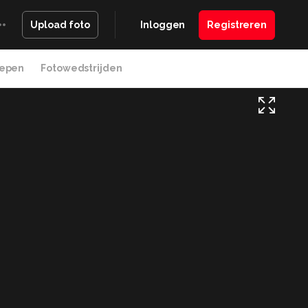
Inloggen
Registreren
Upload foto
epen
Fotowedstrijden