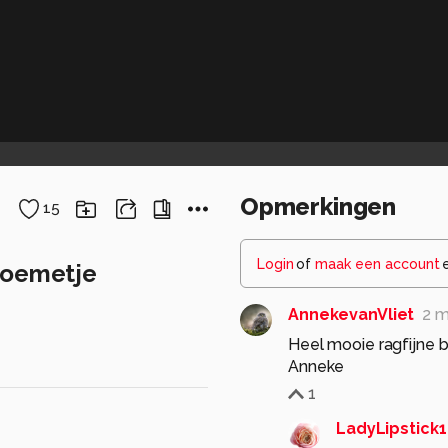
Opmerkingen
15
Login
of
maak een account
loemetje
AnnekevanVliet
2 
Heel mooie ragfijne b
Anneke
1
LadyLipstick1