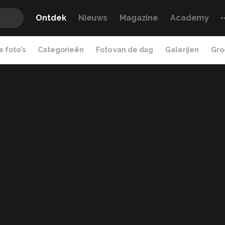
Ontdek
Nieuws
Magazine
Academy
 foto's
Categorieën
Foto van de dag
Galerijen
Gro