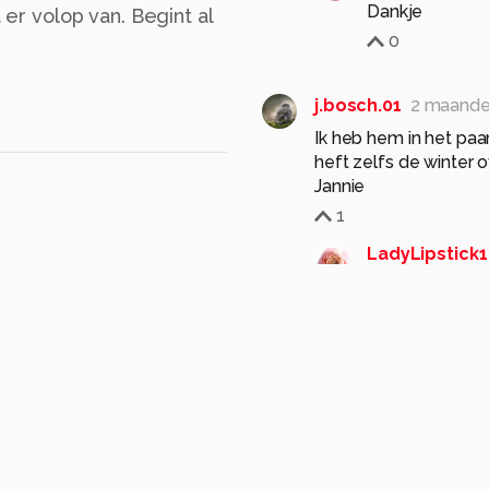
Dankje
 er volop van. Begint al
0
j.bosch.01
2 maande
Ik heb hem in het paa
heft zelfs de winter 
Jannie
1
LadyLipstick1
Klopt die van 
paars geworde
1
JanHouben
2 maan
Deze "Erysimum" mooi
Mooie kleuren.
Groet, Jan