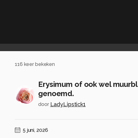
116
keer bekeken
Erysimum of ook wel muurb
genoemd.
LadyLipstick1
door
5 juni, 2026