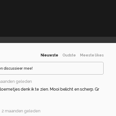
Nieuwste
Oudste
Meeste likes
en discussieer mee!
maanden geleden
loemetjes denk ik te zien. Mooi belicht en scherp. Gr
2 maanden geleden