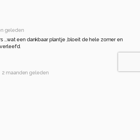
n geleden
rs ...wat een dankbaar plantje ,bloeit de hele zomer en
overleefd.
2 maanden geleden
mij was eerst heel erg oranje/geel maar is nu ook meer
n.
den geleden
 in beeld gebracht.