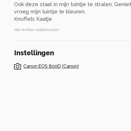
Ook deze staat in mijn tuintje te stralen. Geniet
vroeg mijn tuintje te kleuren.
Knuffels Kaatje
Alle rechten voorbehouden
Instellingen
Canon EOS 800D
(
Canon
)
105mm
ISO 400 ·
ƒ/7.1 ·
1/800s ·
105mm
Flitser uit, verplichte modus
Alle foto informatie tonen
Categorie
Macro