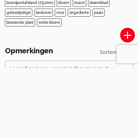
brandpuntafstand 179.2mm
bloem
insect
bloemblad
geleedpotige
bestuiver
roze
ongedierte
paars
bloeiende plant
wilde bloem
Opmerkingen
Sorteren op
Login
of
maak een account
en discussieer mee!
vlindersenmeer
2 maanden geleden
Fraai beeld met fijne zachte uitstraling.
Gr Frans
0
jvriens
2 maanden geleden
mooi beeld