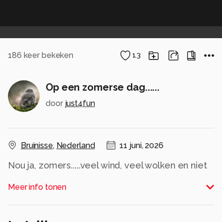
186
keer bekeken
13
Op een zomerse dag......
door
just4fun
Bruinisse
,
Nederland
11 juni, 2026
Nou ja, zomers.....veel wind, veel wolken en niet
zo warm maar toch zijn er heel veel Jansjes te
Meer info tonen
zien!
Expres een overbelichte foto gemaakt zodat
Jansje goed te zien is in al dat groen en roze