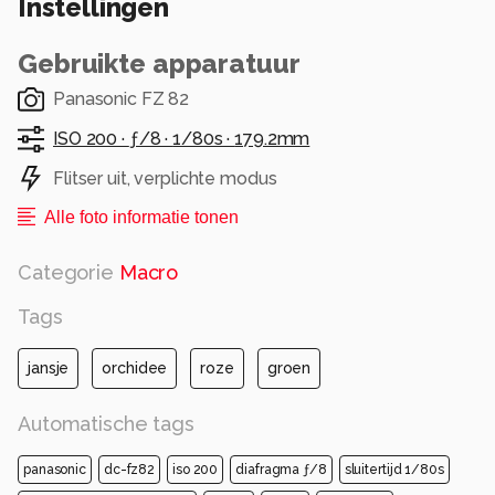
Instellingen
van de orchideeen.
Alle rechten voorbehouden
Gebruikte apparatuur
Panasonic FZ 82
ISO 200 ·
ƒ/8 ·
1/80s ·
179.2mm
Flitser uit, verplichte modus
Alle foto informatie tonen
Categorie
Macro
Tags
jansje
orchidee
roze
groen
Automatische tags
panasonic
dc-fz82
iso 200
diafragma ƒ/8
sluitertijd 1/80s