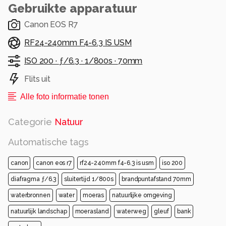
Gebruikte apparatuur
Canon EOS R7
RF24-240mm F4-6.3 IS USM
ISO 200 ·
ƒ/6.3 ·
1/800s ·
70mm
Flits uit
Alle foto informatie tonen
Categorie
Natuur
Automatische tags
canon
canon eos r7
rf24-240mm f4-6.3 is usm
iso 200
diafragma ƒ/6.3
sluitertijd 1/800s
brandpuntafstand 70mm
waterbronnen
water
moeras
natuurlijke omgeving
natuurlijk landschap
moerasland
waterweg
gleuf
bank