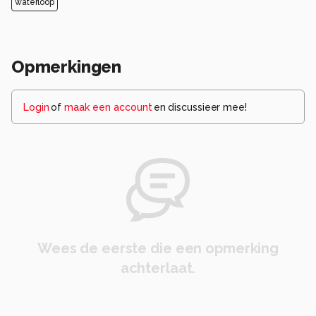
waterloop
Opmerkingen
Login
of
maak een account
en discussieer mee!
Wees de eerste die een opmerking
achterlaat.