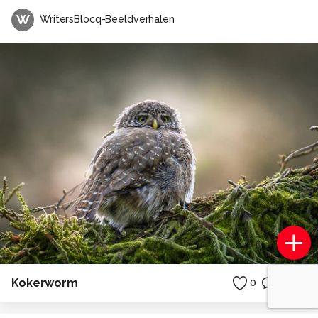
W
WritersBlocq-Beeldverhalen
Kokerworm
0
0