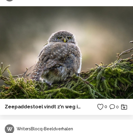
Zeepaddestoel vindt z'n weg in de Oosterschelde
0
0
W
WritersBlocq-Beeldverhalen