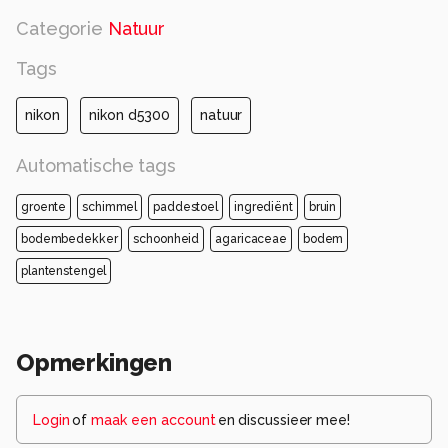
Alle rechten voorbehouden
Categorie
Natuur
Tags
nikon
nikon d5300
natuur
Automatische tags
groente
schimmel
paddestoel
ingrediënt
bruin
bodembedekker
schoonheid
agaricaceae
bodem
plantenstengel
Opmerkingen
Login
of
maak een account
en discussieer mee!