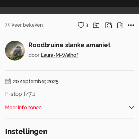
75
keer bekeken
3
Roodbruine slanke amaniet
door
Laura-M-Walhof
20 september, 2025
F-stop f/7.1
Belichtingstijd 1/30 sec.
Meer info tonen
ISO-snelheid ISO-560
Brandpuntafstand 70 mm
Max. lensopening 4.9
Instellingen
Flitsmodus. Geen Flits