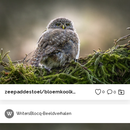
zeepaddestoel/bloemkoolkwal, oosterschelde
0
0
W
WritersBlocq-Beeldverhalen