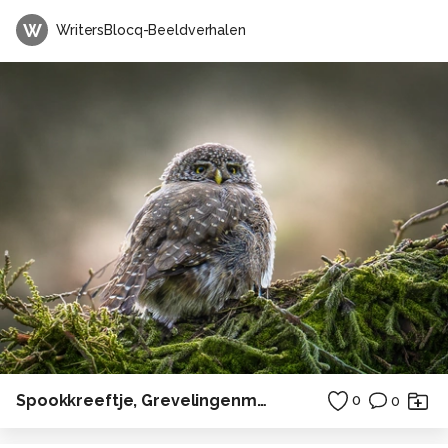
W
WritersBlocq-Beeldverhalen
Spookkreeftje, Grevelingenmeer
0
0