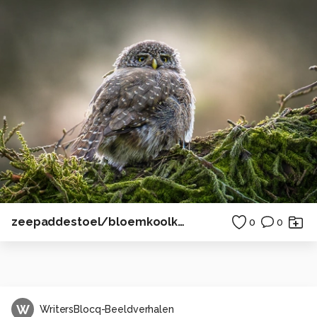
zeepaddestoel/bloemkoolkwal, Oosterschelde
0
0
W
WritersBlocq-Beeldverhalen