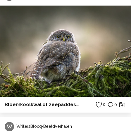
Bloemkoolkwal of zeepaddestoel wordt opgegeten door krabben
0
0
W
WritersBlocq-Beeldverhalen