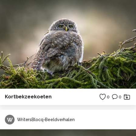
Kortbekzeekoeten
0
0
W
WritersBlocq-Beeldverhalen