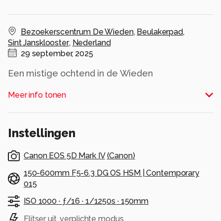
Bezoekerscentrum De Wieden
,
Beulakerpad
,
Sint Jansklooster
,
Nederland
29 september, 2025
Een mistige ochtend in de Wieden
Alle rechten voorbehouden
Meer info tonen
Instellingen
Canon EOS 5D Mark IV
(
Canon
)
150-600mm F5-6.3 DG OS HSM | Contemporary
015
ISO 1000 ·
ƒ/16 ·
1/1250s ·
150mm
Flitser uit, verplichte modus