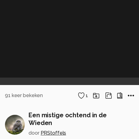
91
keer bekeken
1
Een mistige ochtend in de
Wieden
door
PRStoffels