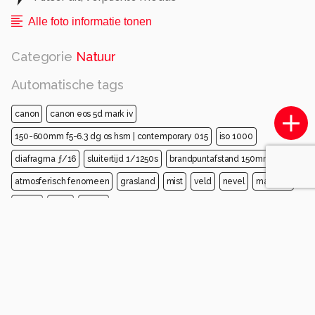
Alle foto informatie tonen
Categorie
Natuur
Automatische tags
canon
canon eos 5d mark iv
150-600mm f5-6.3 dg os hsm | contemporary 015
iso 1000
diafragma ƒ/16
sluitertijd 1/1250s
brandpuntafstand 150mm
atmosferisch fenomeen
grasland
mist
veld
nevel
machine
prairie
wind
avond
Opmerkingen
Login
of
maak een account
en discussieer mee!