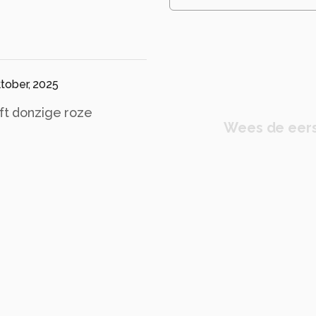
ktober, 2025
eft donzige roze
Wees de eers