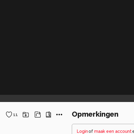
Opmerkingen
11
Login
of
maak een account