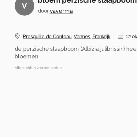
bloem perzische slaapboom
V
vaverma
door
Presqu'île de Conleau
,
Vannes
,
Frankrijk
12 o
de perzische slaapboom (Albizia julibrissin) he
bloemen
Alle rechten voorbehouden
Instellingen
Gebruikte apparatuur
Nikon D 780
VR 70-300mm f/4.5-5.6E