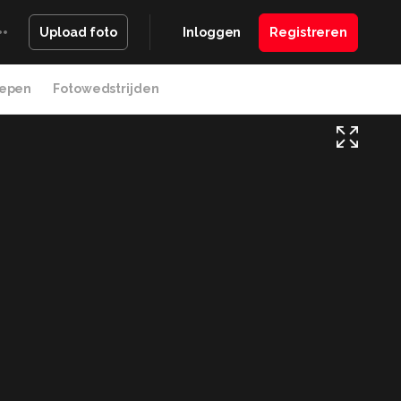
Inloggen
Registreren
Upload foto
epen
Fotowedstrijden