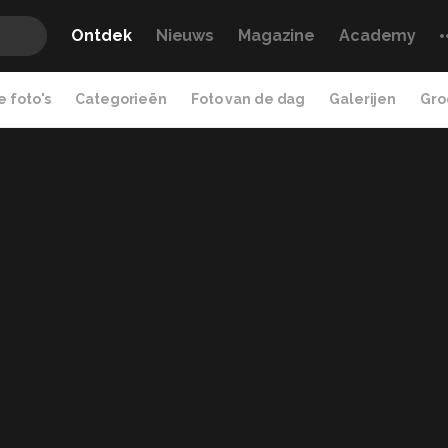
Ontdek
Nieuws
Magazine
Academy
 foto's
Categorieën
Foto van de dag
Galerijen
Gro