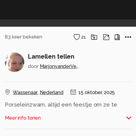
83
keer bekeken
21
Lamellen tellen
door
MarjonvanderVegt1967
Wassenaar
,
Nederland
15 oktober, 2025
Porseleinzwam, altijd een feestje om ze te
ontmoeten, en om ze vast te mogen leggen.
Meer info tonen
Iedereen hartelijk dank voor de waardering & de
reacties op mijn werk. Dat is altijd wéér
genieten.