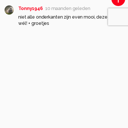
Tonny1946
10 maanden geleden
niet alle onderkanten zijn even mooi, deze dus
wél! + groetjes
0
Soortgelijke foto's
M
marcel.buckens