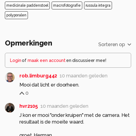
medicinale paddenstoel
macrofotografie
russula integra
polyporalen
Opmerkingen
Sorteren op
Login
of
maak een account
en discussieer mee!
rob.limburg442
10 maanden geleden
Mooi dat licht er doorheen.
0
hvr2105
10 maanden geleden
J kon er mooi "onder kruipen" met de camera. Het
resultaat is de moeite waard.
groet, Herman