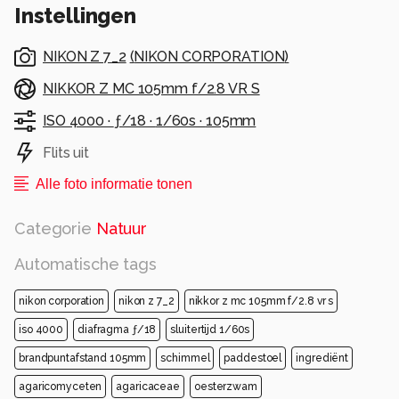
Instellingen
Veel fotoplezier toegewenst.
Lieve groet, Marjon
NIKON Z 7_2
(
NIKON CORPORATION
)
Alle rechten voorbehouden
NIKKOR Z MC 105mm f/2.8 VR S
ISO 4000 ·
ƒ/18 ·
1/60s ·
105mm
Flits uit
Alle foto informatie tonen
Categorie
Natuur
Automatische tags
nikon corporation
nikon z 7_2
nikkor z mc 105mm f/2.8 vr s
iso 4000
diafragma ƒ/18
sluitertijd 1/60s
brandpuntafstand 105mm
schimmel
paddestoel
ingrediënt
agaricomyceten
agaricaceae
oesterzwam