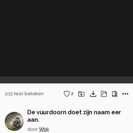
105
keer bekeken
2
De vuurdoorn doet zijn naam eer
aan.
door
Wbk