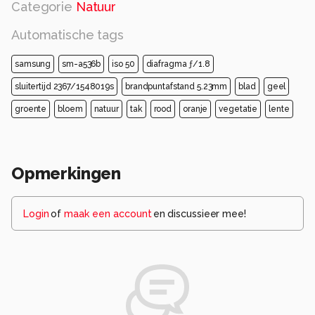
Categorie
Natuur
Automatische tags
samsung
sm-a536b
iso 50
diafragma ƒ/1.8
sluitertijd 2367/1548019s
brandpuntafstand 5.23mm
blad
geel
groente
bloem
natuur
tak
rood
oranje
vegetatie
lente
Opmerkingen
Login
of
maak een account
en discussieer mee!