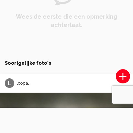
Wees de eerste die een opmerking
achterlaat.
Soortgelijke foto's
L
lcopal