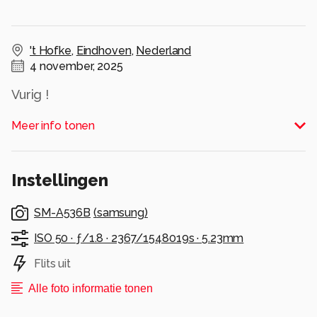
't Hofke
,
Eindhoven
,
Nederland
4 november, 2025
Vurig !
Alle rechten voorbehouden
Meer info tonen
Instellingen
SM-A536B
(
samsung
)
ISO 50 ·
ƒ/1.8 ·
2367/1548019s ·
5.23mm
Flits uit
Alle foto informatie tonen