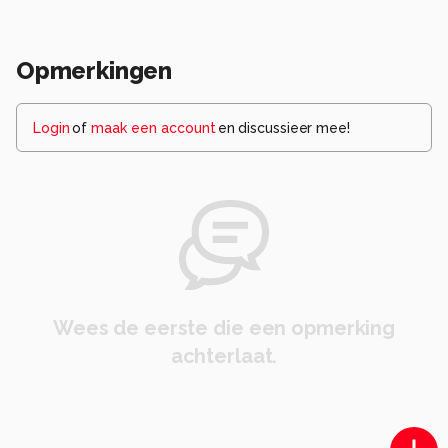
Opmerkingen
Login
of
maak een account
en discussieer mee!
Wees de eerste die een opmerking
achterlaat.