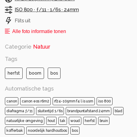
ISO 800 ·
ƒ/11 ·
1/6s ·
24mm
Flits uit
Alle foto informatie tonen
Categorie
Natuur
Tags
herfst
boom
bos
Automatische tags
canon
canon eos r6m2
rf24-105mm f4 l is usm
iso 800
diafragma ƒ/11
sluitertijd 1/6s
brandpuntafstand 24mm
blad
natuurlijke omgeving
hout
tak
woud
herfst
bruin
kofferbak
noordelijk hardhoutbos
bos