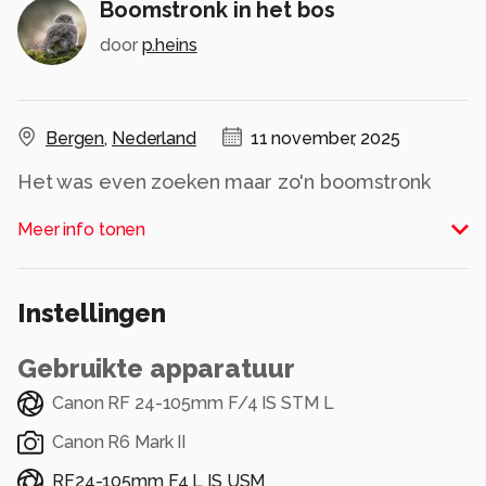
Boomstronk in het bos
door
p.heins
Bergen
,
Nederland
11 november, 2025
Het was even zoeken maar zo'n boomstronk
vormt een mooie voorgrond voor je herfst foto.
Meer info tonen
Alle rechten voorbehouden
Instellingen
Gebruikte apparatuur
Canon RF 24-105mm F/4 IS STM L
Canon R6 Mark II
RF24-105mm F4 L IS USM