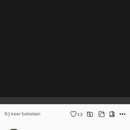
83
keer bekeken
13