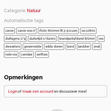
Categorie
Natuur
Automatische tags
canon
canon eos r7
rf200-800mm f6.3-9 is usm
iso 12800
diafragma ƒ/9
sluitertijd 1/6400s
brandpuntafstand 672mm
vos
vleeseters
gewervelde
wilde dieren
bond
landdier
snuit
rode vos
canidae
swiftvos
Opmerkingen
Login
of
maak een account
en discussieer mee!