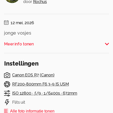
door
Rochus
12 mei, 2026
jonge vosjes
Alle rechten voorbehouden
Meer info tonen
Instellingen
Canon EOS R7
(
Canon
)
RF200-800mm F6.3-9 IS USM
ISO 12800 ·
ƒ/9 ·
1/6400s ·
672mm
Flits uit
Alle foto informatie tonen