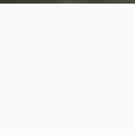
Beweging en ICM
1
0
MvKlaveren