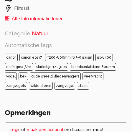
Flits uit
Alle foto informatie tonen
Categorie
Natuur
Automatische tags
canon
canon eos r7
rf200-800mm f6.3-9 is usm
iso 6400
diafragma ƒ/11
sluitertijd 1/2500s
brandpuntafstand 800mm
vogel
bek
oude wereld vliegenvangers
veerkracht
zangvogels
wilde dieren
zangvogel
staart
Opmerkingen
Login
of
maak een account
en discussieer mee!