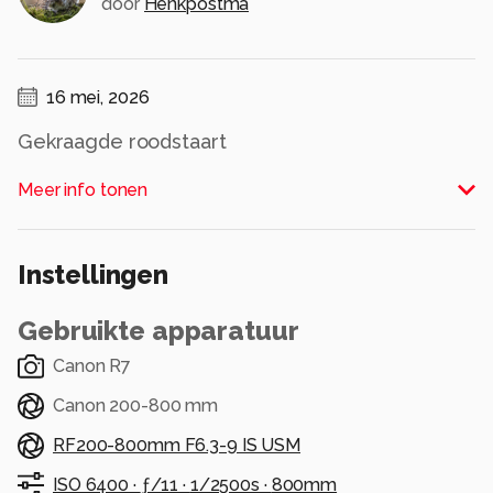
door
Henkpostma
16 mei, 2026
Gekraagde roodstaart
Alle rechten voorbehouden
Meer info tonen
Instellingen
Gebruikte apparatuur
Canon R7
Canon 200-800 mm
RF200-800mm F6.3-9 IS USM
ISO 6400 ·
ƒ/11 ·
1/2500s ·
800mm