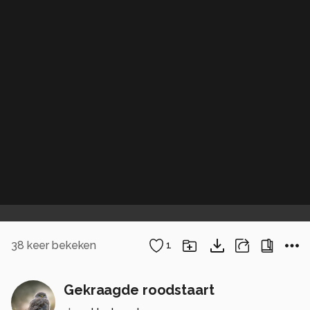
38
keer bekeken
1
Gekraagde roodstaart