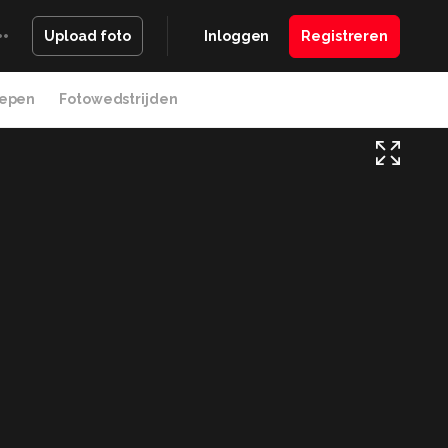
Inloggen
Registreren
Upload foto
epen
Fotowedstrijden