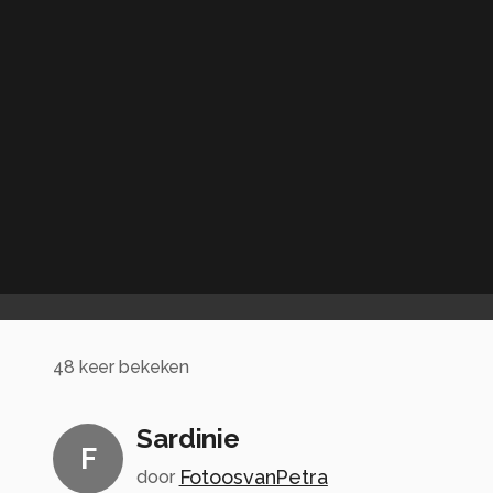
48
keer bekeken
Sardinie
F
FotoosvanPetra
door