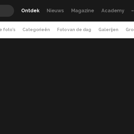
Ontdek
Nieuws
Magazine
Academy
 foto's
Categorieën
Foto van de dag
Galerijen
Gro