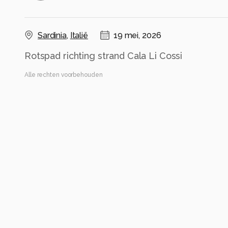
Sardinia
,
Italië
19 mei, 2026
Rotspad richting strand Cala Li Cossi
Alle rechten voorbehouden
Instellingen
E-M1MarkIII
(
OLYMPUS CORPORATION
)
OLYMPUS M.7-14mm F2.8
ISO 100 ·
ƒ/6.3 ·
1/125s ·
14mm
8 · ontbekende flits waarde
Alle foto informatie tonen