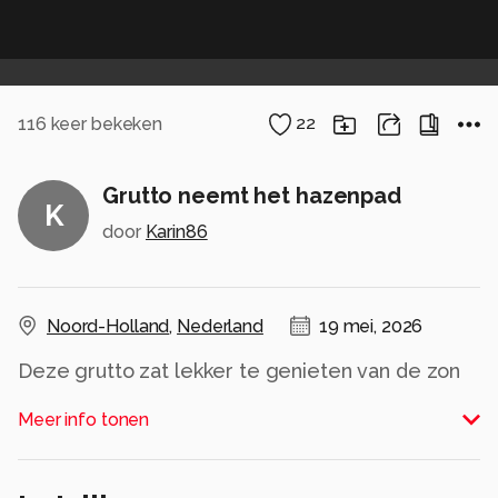
116
keer bekeken
22
Grutto neemt het hazenpad
K
door
Karin86
Noord-Holland
,
Nederland
19 mei, 2026
Deze grutto zat lekker te genieten van de zon
aan het eind van een onstuimige dag. De grutto
Meer info tonen
bleef mooi zitten, dus heel langzaam steeds
iets dichterbij geslopen. Mijn dag kon niet meer
stuk.