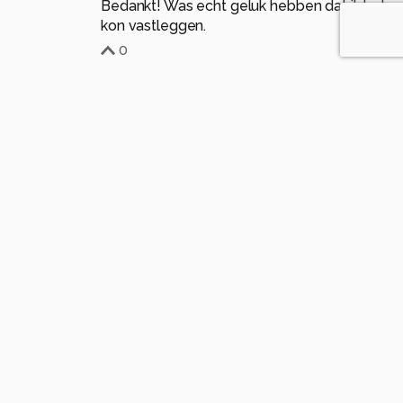
Bedankt! Was echt geluk hebben dat ik het
kon vastleggen.
0
Soortgelijke foto's
frfotografienl