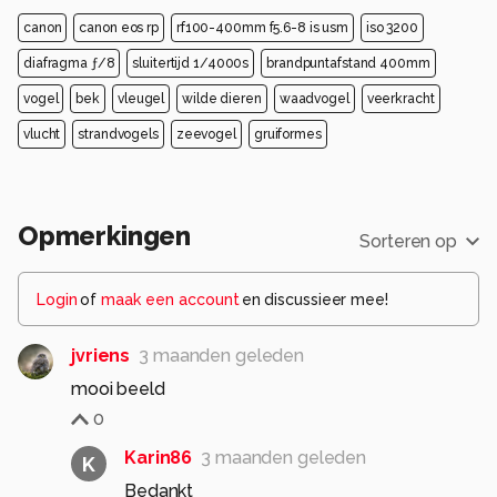
canon
canon eos rp
rf100-400mm f5.6-8 is usm
iso 3200
diafragma ƒ/8
sluitertijd 1/4000s
brandpuntafstand 400mm
vogel
bek
vleugel
wilde dieren
waadvogel
veerkracht
vlucht
strandvogels
zeevogel
gruiformes
Opmerkingen
Sorteren op
Login
of
maak een account
en discussieer mee!
jvriens
3 maanden geleden
mooi beeld
0
Karin86
3 maanden geleden
K
Bedankt