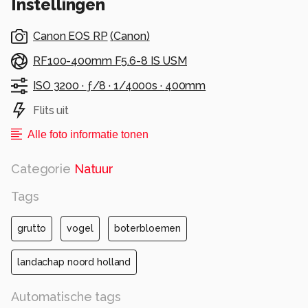
Instellingen
Alle rechten voorbehouden
Canon EOS RP
(
Canon
)
RF100-400mm F5.6-8 IS USM
ISO 3200 ·
ƒ/8 ·
1/4000s ·
400mm
Flits uit
Alle foto informatie tonen
Categorie
Natuur
Tags
grutto
vogel
boterbloemen
landachap noord holland
Automatische tags