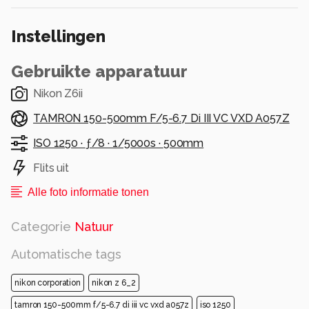
Instellingen
Gebruikte apparatuur
Nikon Z6ii
TAMRON 150-500mm F/5-6.7 Di III VC VXD A057Z
ISO 1250 ·
ƒ/8 ·
1/5000s ·
500mm
Flits uit
Alle foto informatie tonen
Categorie
Natuur
Automatische tags
nikon corporation
nikon z 6_2
tamron 150-500mm f/5-6.7 di iii vc vxd a057z
iso 1250