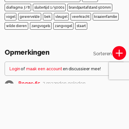
diafragma ƒ/8
sluitertijd 1/5000s
brandpuntafstand 500mm
vogel
gewervelde
bek
vleugel
veerkracht
kraaienfamilie
wilde dieren
zangvogels
zangvogel
staart
Opmerkingen
Sorteren op
Login
of
maak een account
en discussieer mee!
Roger-65
3 maanden geleden
R
Een mooie waarneming en heel erg mooi
vastgelegd deze mooi poserende Bonte kraai in
warm, zacht licht en tegen een fijn combinerende
achtergrond.....top.
0
MvKlaveren
3 maanden geleden