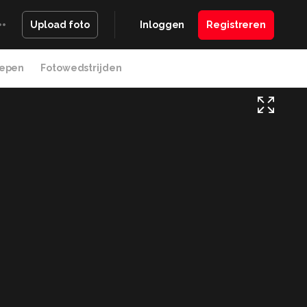
Inloggen
Registreren
Upload foto
epen
Fotowedstrijden