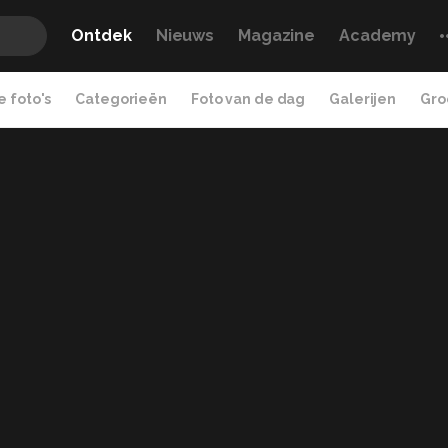
Ontdek
Nieuws
Magazine
Academy
 foto's
Categorieën
Foto van de dag
Galerijen
Gro