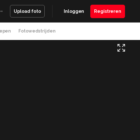
Inloggen
Registreren
Upload foto
epen
Fotowedstrijden