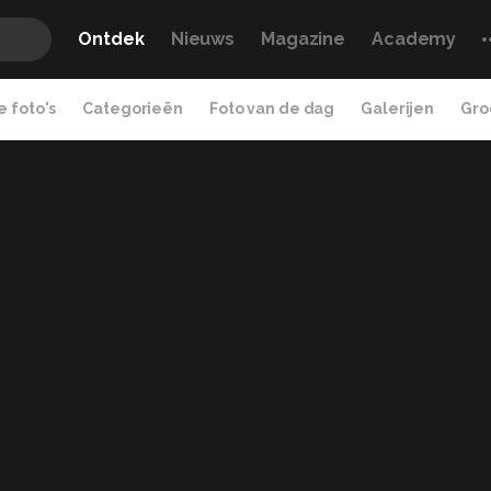
Ontdek
Nieuws
Magazine
Academy
 foto's
Categorieën
Foto van de dag
Galerijen
Gro