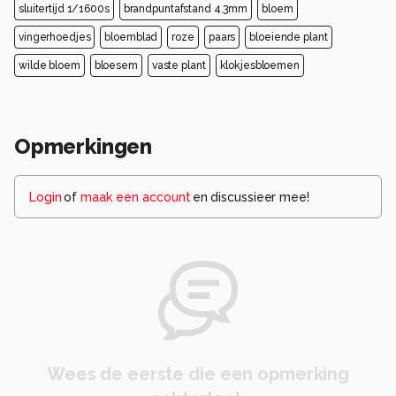
sluitertijd 1/1600s
brandpuntafstand 4.3mm
bloem
vingerhoedjes
bloemblad
roze
paars
bloeiende plant
wilde bloem
bloesem
vaste plant
klokjesbloemen
Opmerkingen
Login
of
maak een account
en discussieer mee!
Wees de eerste die een opmerking