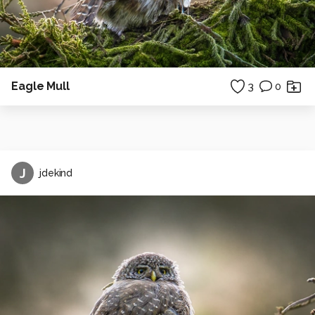
Eagle Mull
3
0
J
jdekind