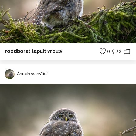
roodborst tapuit vrouw
9
2
AnnekevanVliet