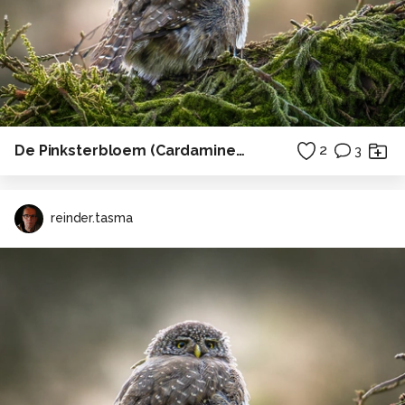
De Pinksterbloem (Cardamine pratensis)
2
3
reinder.tasma