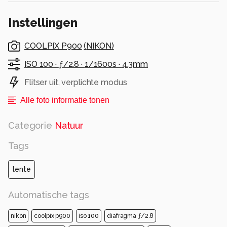
Instellingen
COOLPIX P900
(
NIKON
)
ISO 100 ·
ƒ/2.8 ·
1/1600s ·
4.3mm
Flitser uit, verplichte modus
Alle foto informatie tonen
Categorie
Natuur
Tags
lente
Automatische tags
nikon
coolpix p900
iso 100
diafragma ƒ/2.8