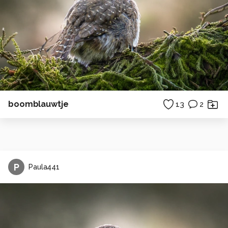
boomblauwtje
13
2
P
Paula441