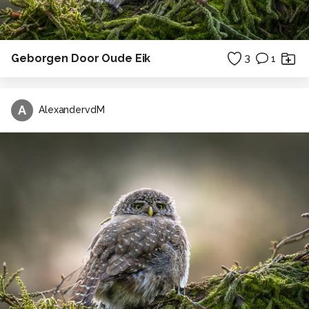
Geborgen Door Oude Eik
3
1
A
AlexandervdM