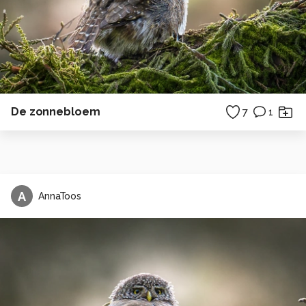
De zonnebloem
7
1
A
AnnaToos