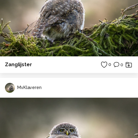
Zanglijster
0
0
MvKlaveren