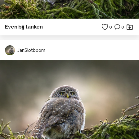
Even bij tanken
0
0
JanSlotboom