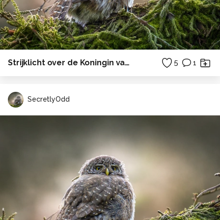
Strijklicht over de Koningin van de pages
5
1
SecretlyOdd