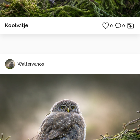
Koolwitje
0
0
Waltervanos