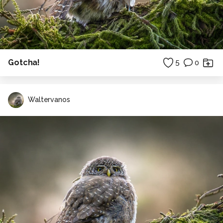
Gotcha!
5
0
Waltervanos