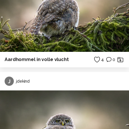
Aardhommel in volle vlucht
4
0
J
jdekind