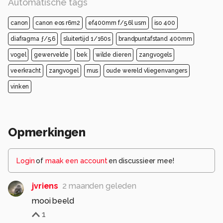
Automatische tags
canon
canon eos r6m2
ef400mm f/5.6l usm
iso 400
diafragma ƒ/5.6
sluitertijd 1/160s
brandpuntafstand 400mm
vogel
gewervelde
bek
wilde dieren
zangvogels
veerkracht
zangvogel
mus
oude wereld vliegenvangers
vinken
Opmerkingen
Login
of
maak een account
en discussieer mee!
jvriens
2 maanden geleden
mooi beeld
1