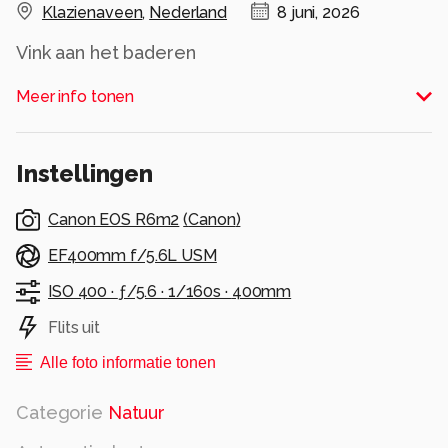
Klazienaveen
,
Nederland
8 juni, 2026
Vink aan het baderen
Alle rechten voorbehouden
Meer info tonen
Instellingen
Canon EOS R6m2
(
Canon
)
EF400mm f/5.6L USM
ISO 400 ·
ƒ/5.6 ·
1/160s ·
400mm
Flits uit
Alle foto informatie tonen
Categorie
Natuur