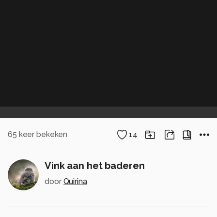
65
keer bekeken
14
Vink aan het baderen
door
Quirina