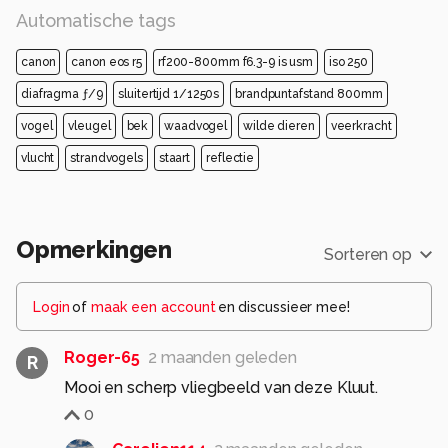
Automatische tags
canon
canon eos r5
rf200-800mm f6.3-9 is usm
iso 250
diafragma ƒ/9
sluitertijd 1/1250s
brandpuntafstand 800mm
vogel
vleugel
bek
waadvogel
wilde dieren
veerkracht
vlucht
strandvogels
staart
reflectie
Opmerkingen
Sorteren op
Login
of
maak een account
en discussieer mee!
Roger-65
2 maanden geleden
R
Mooi en scherp vliegbeeld van deze Kluut.
0