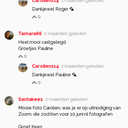
Carolien114
2 maanden geleden
Dankjewel Roger 🦜
0
Tamara66
2 maanden geleden
Heel mooi vastgelegd.
Groetjes Pauline
0
Carolien114
2 maanden geleden
Dankjewel Pauline 🦜
0
Santakees
2 maanden geleden
Mooie foto Carolien, was je er op uitnodiging van
Zoom, die zochten voor 10 juni nl fotografen
Groet Kees