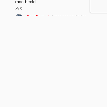
mooi beeld
0
Carolien114
2 maanden geleden
Dankjewel 🦜
0
Meer opmerkingen tonen
Komt voor in