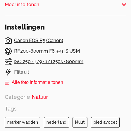
Meer info tonen
Marker Wadden met Zoom magazine
Alle rechten voorbehouden
Instellingen
Canon EOS R5
(
Canon
)
RF200-800mm F6.3-9 IS USM
ISO 250 ·
ƒ/9 ·
1/1250s ·
800mm
Flits uit
Alle foto informatie tonen
Categorie
Natuur
Tags
marker wadden
nederland
kluut
pied avocet