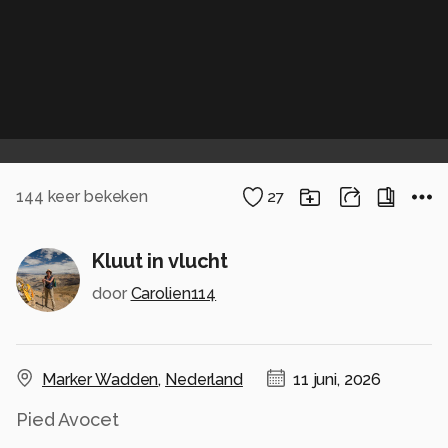
144
keer bekeken
27
Kluut in vlucht
door
Carolien114
Marker Wadden
,
Nederland
11 juni, 2026
Pied Avocet
Foto gemaakt tijdens mijn bezoek aan de