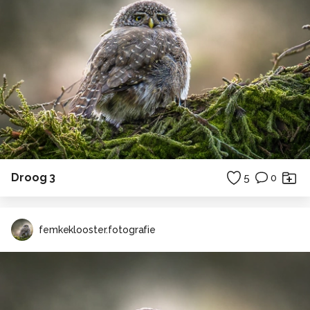
Droog 3
5
0
femkeklooster.fotografie