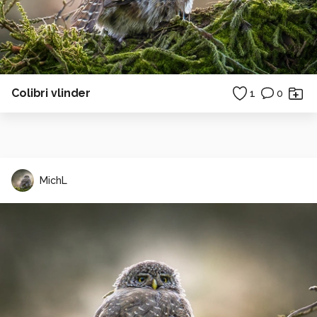
Colibri vlinder
1
0
MichL