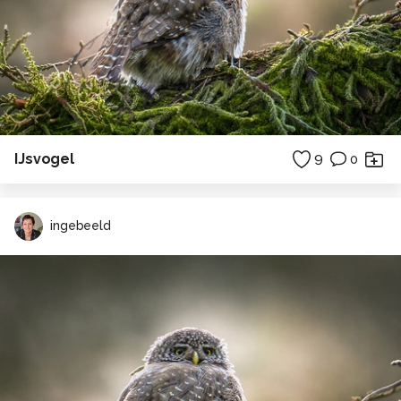
IJsvogel
9
0
ingebeeld