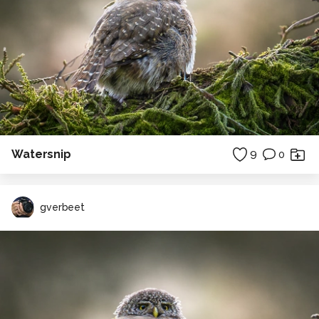
Watersnip
9
0
gverbeet