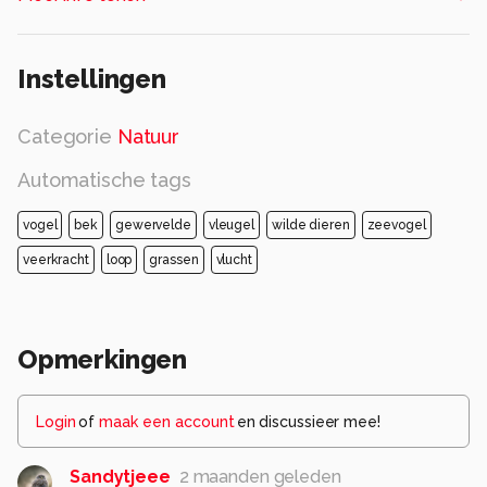
Instellingen
Categorie
Natuur
Automatische tags
vogel
bek
gewervelde
vleugel
wilde dieren
zeevogel
veerkracht
loop
grassen
vlucht
Opmerkingen
Login
of
maak een account
en discussieer mee!
Sandytjeee
2 maanden geleden