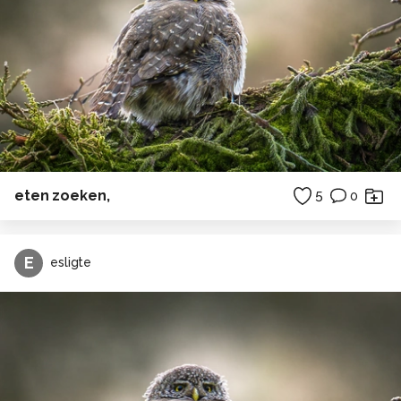
eten zoeken,
5
0
E
esligte