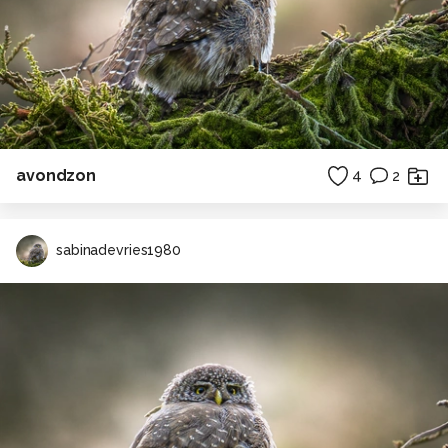
avondzon
4
2
sabinadevries1980