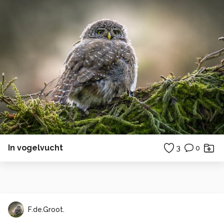
In vogelvucht
3
0
F.de.Groot.