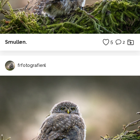
Smullen.
5
2
frfotografienl