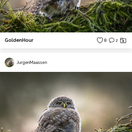
GoldenHour
8
2
JurgenMaassen