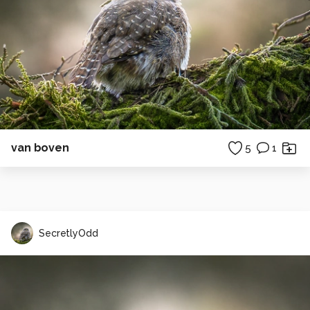
van boven
5
1
SecretlyOdd