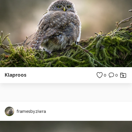
Klaproos
0
0
framesbyziwra