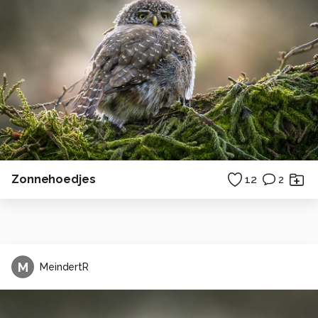
Zonnehoedjes
12
2
M
MeindertR