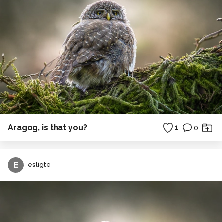
Aragog, is that you?
1
0
E
esligte