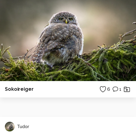
Sokoireiger
6
1
Tudor