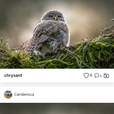
chrysant
6
1
Carolien114