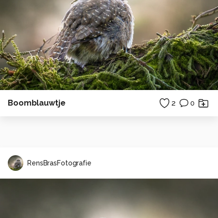
Boomblauwtje
2
0
RensBrasFotografie