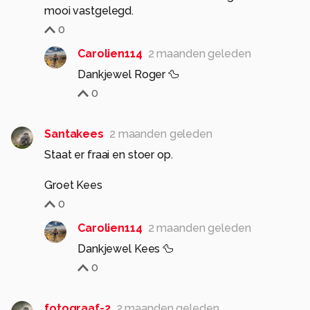
mooi vastgelegd.
0
Carolien114
2 maanden geleden
Dankjewel Roger 🦆
0
Santakees
2 maanden geleden
Staat er fraai en stoer op.
Groet Kees
0
Carolien114
2 maanden geleden
Dankjewel Kees 🦆
0
fotograaf-2
2 maanden geleden