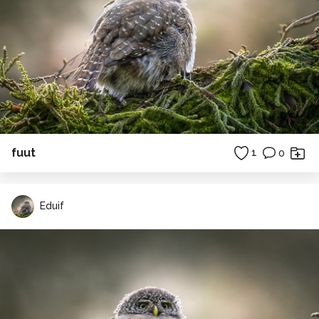
fuut
1
0
Eduif