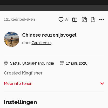
121
keer bekeken
18
Chinese reuzenijsvogel
door
Carolien114
Sattal
,
Uttarakhand
,
India
17 juni, 2026
Crested Kingfisher
Alle rechten voorbehouden
Meer info tonen
Instellingen