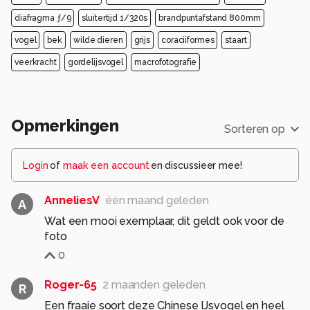
diafragma ƒ/9
sluitertijd 1/320s
brandpuntafstand 800mm
vogel
bek
wilde dieren
grijs
coraciiformes
staart
veerkracht
gordelijsvogel
macrofotografie
Opmerkingen
Sorteren op
Login
of
maak een account
en discussieer mee!
AnneliesV
één maand geleden
A
Wat een mooi exemplaar, dit geldt ook voor de
foto
0
Roger-65
2 maanden geleden
R
Een fraaie soort deze Chinese IJsvogel en heel