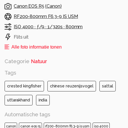
Canon EOS R5
(
Canon
)
RF200-800mm F6.3-9 IS USM
ISO 4000 ·
ƒ/9 ·
1/320s ·
800mm
Flits uit
Alle foto informatie tonen
Categorie
Natuur
Tags
crested kingfisher
chinese reuzenijsvogel
sattal
uttarakhand
india
Automatische tags
canon
canon eos r5
rf200-800mm f6.3-9 is usm
iso 4000