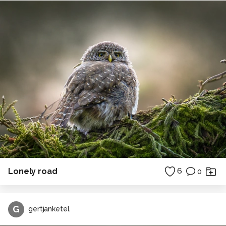
Lonely road
6
0
G
gertjanketel