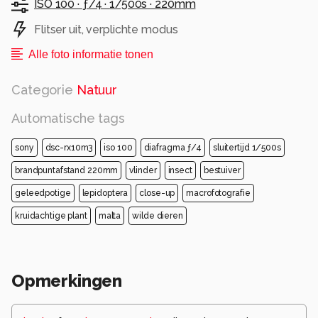
ISO 100 ·
ƒ/4 ·
1/500s ·
220mm
Flitser uit, verplichte modus
Alle foto informatie tonen
Categorie
Natuur
Automatische tags
sony
dsc-rx10m3
iso 100
diafragma ƒ/4
sluitertijd 1/500s
brandpuntafstand 220mm
vlinder
insect
bestuiver
geleedpotige
lepidoptera
close-up
macrofotografie
kruidachtige plant
malta
wilde dieren
Opmerkingen