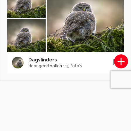
Dagvlinders
door
geertbollen
·
15 foto's
Soortgelijke foto's
M
marcel.buckens