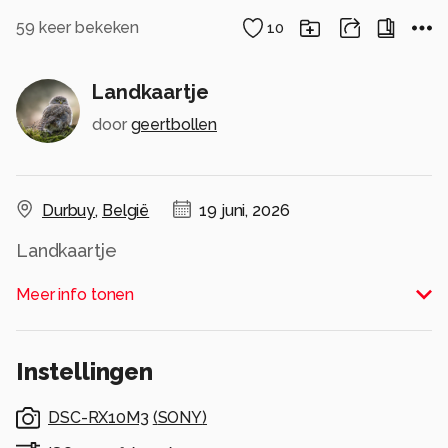
59
keer bekeken
10
Landkaartje
door
geertbollen
Durbuy
,
België
19 juni, 2026
Landkaartje
Alle rechten voorbehouden
Meer info tonen
Instellingen
DSC-RX10M3
(
SONY
)