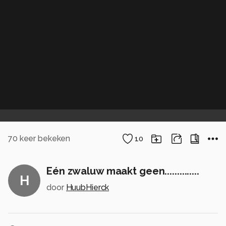
70
keer bekeken
10
Eén zwaluw maakt geen..............
H
door
HuubHierck