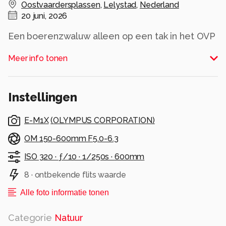
Oostvaardersplassen
,
Lelystad
,
Nederland
20 juni, 2026
Een boerenzwaluw alleen op een tak in het OVP
Alle rechten voorbehouden
Meer info tonen
Instellingen
E-M1X
(
OLYMPUS CORPORATION
)
OM 150-600mm F5.0-6.3
ISO 320 ·
ƒ/10 ·
1/250s ·
600mm
8 · ontbekende flits waarde
Alle foto informatie tonen
Categorie
Natuur