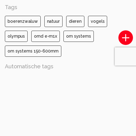
Tags
boerenzwaluw
natuur
dieren
vogels
olympus
omd e-m1x
om systems
om systems 150-600mm
Automatische tags
olympus corporation
e-m1x
om 150-600mm f5.0-6.3
iso 320
diafragma ƒ/10
sluitertijd 1/250s
brandpuntafstand 600mm
vogel
blauw
bek
vleugel
slikken
boerenzwaluw
takje
veerkracht
zangvogels
zangvogel
Opmerkingen