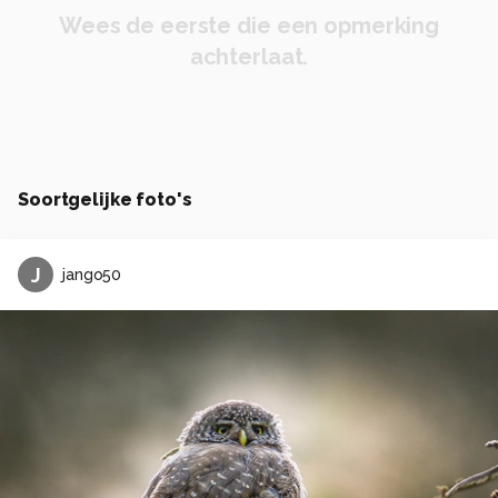
Wees de eerste die een opmerking
achterlaat.
Soortgelijke foto's
J
jango50