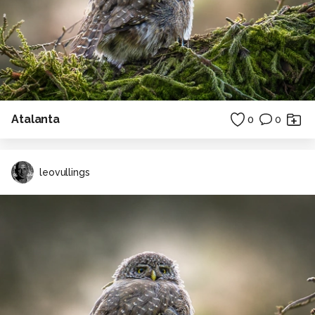
Atalanta
0
0
leovullings