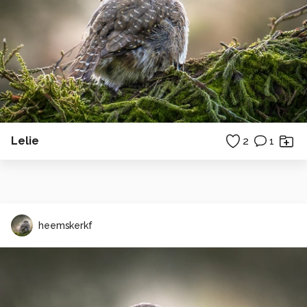
Lelie
2
1
heemskerkf