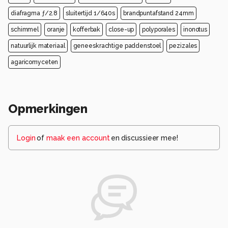
diafragma ƒ/2.8
sluitertijd 1/640s
brandpuntafstand 24mm
schimmel
oranje
kofferbak
close-up
polyporales
inonotus
natuurlijk materiaal
geneeskrachtige paddenstoel
pezizales
agaricomyceten
Opmerkingen
Login
of
maak een account
en discussieer mee!