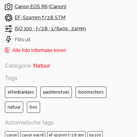
Canon EOS R6
(
Canon
)
EF-S24mm f/2.8 STM
ISO 100 ·
ƒ/2.8 ·
1/640s ·
24mm
Flits uit
Alle foto informatie tonen
Categorie
Natuur
Tags
elfenbankjes
paddenstoel
boomschors
natuur
bos
Automatische tags
canon
canon eos r6
ef-s24mm f/2.8 stm
iso 100