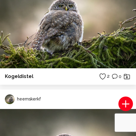
Kogeldistel
2
0
heemskerkf