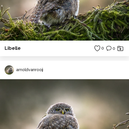
Libelle
0
0
arnoldvanrooij