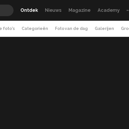
Ontdek
Nieuws
Magazine
Academy
 foto's
Categorieën
Foto van de dag
Galerijen
Gro