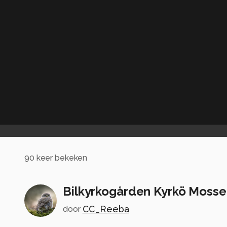
90
keer bekeken
Bilkyrkogården Kyrkö Mosse
CC_Reeba
door