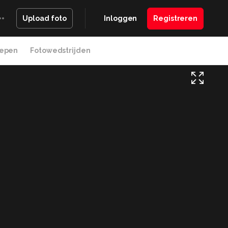
Inloggen
Registreren
Upload foto
epen
Fotowedstrijden