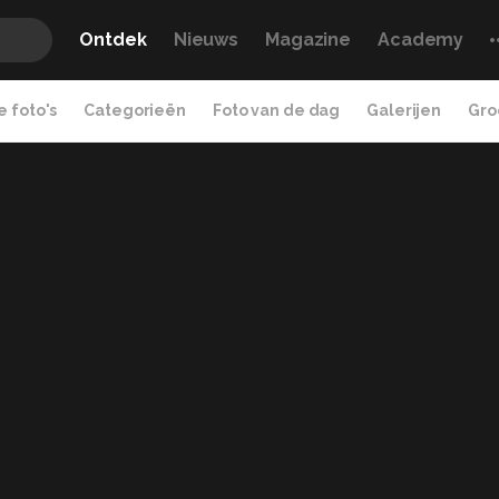
Ontdek
Nieuws
Magazine
Academy
 foto's
Categorieën
Foto van de dag
Galerijen
Gro