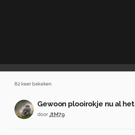
82
keer bekeken
Gewoon plooirokje nu al het
JtM79
door