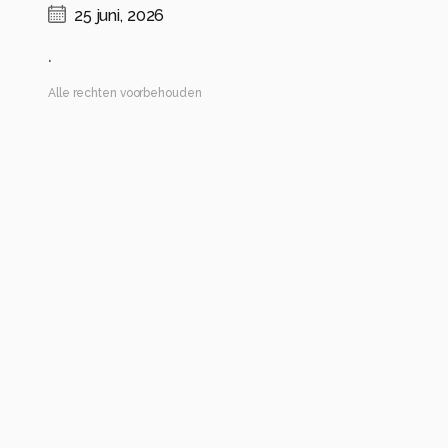
25 juni, 2026
.
Alle rechten voorbehouden
Instellingen
Galaxy S25
(
samsung
)
ISO 32 ·
ƒ/1.8 ·
11/2000s ·
5.4mm
Flits uit
Alle foto informatie tonen
Categorie
Natuur
Automatische tags