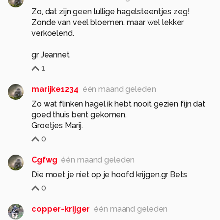
Zo, dat zijn geen lullige hagelsteentjes zeg!
Zonde van veel bloemen, maar wel lekker
verkoelend.
gr Jeannet
1
marijke1234
één maand geleden
Zo wat flinken hagel ik hebt nooit gezien fijn dat
goed thuis bent gekomen.
Groetjes Marij.
0
Cgfwg
één maand geleden
Die moet je niet op je hoofd krijgen.gr Bets
0
copper-krijger
één maand geleden