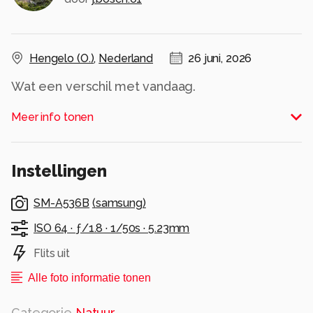
Hengelo (O.)
,
Nederland
26 juni, 2026
Wat een verschil met vandaag.
Gelukkig ben ik weer thuis .....nog even een dag
Meer info tonen
doorbijten.
sterkte allemaal.
Allen bedankt voor de💚💕 en reacties op de
Instellingen
vorige foto's.
Jannie
SM-A536B
(
samsung
)
Alle rechten voorbehouden
ISO 64 ·
ƒ/1.8 ·
1/50s ·
5.23mm
Flits uit
Alle foto informatie tonen
Categorie
Natuur