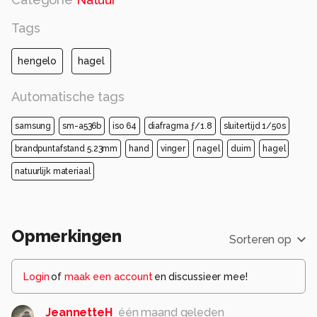
Tags
hengelo
hagel
Automatische tags
samsung
sm-a536b
iso 64
diafragma ƒ/1.8
sluitertijd 1/50s
brandpuntafstand 5.23mm
hand
vinger
nagel
duim
hagel
natuurlijk materiaal
Opmerkingen
Sorteren op
Login
of
maak een account
en discussieer mee!
JeannetteH
één maand geleden