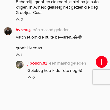
Behoorlijk groot en die moet je niet op je auto
krijgen. In Almelo gelukkig niet gezien die dag.
Groetjes, Cora.
0
hvr2105
één maand geleden
Valt niet om die nu te bewaren...😂😂
groet, Herman
1
j.bosch.01
één maand geleden
Gelukkig heb ik de foto nog 😁
0
ronab
één maand geleden
Dat zijn flinke joekels, die moet je niet op je auto
krijgen... Hier is het nog zeker 2 dagen doorbijten
met die vreselijke hitte...