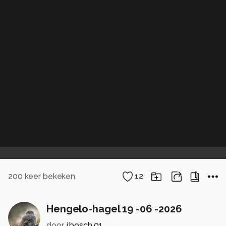
200
keer bekeken
12
Hengelo-hagel 19 -06 -2026
door
j.bosch.01