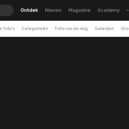
Ontdek
Nieuws
Magazine
Academy
 foto's
Categorieën
Foto van de dag
Galerijen
Gro