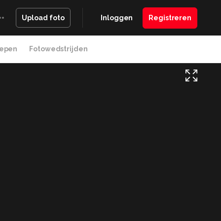
Inloggen
Registreren
Upload foto
epen
Fotowedstrijden