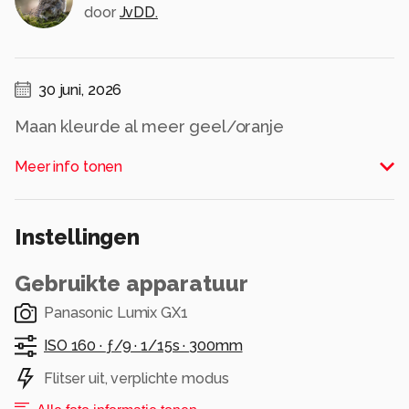
door
JvDD.
30 juni, 2026
Maan kleurde al meer geel/oranje
Alle rechten voorbehouden
Meer info tonen
Instellingen
Gebruikte apparatuur
Panasonic Lumix GX1
ISO 160 ·
ƒ/9 ·
1/15s ·
300mm
Flitser uit, verplichte modus