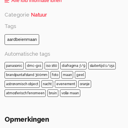
Alle foto informatie tonen
Categorie
Natuur
Tags
aardbeienmaan
Automatische tags
panasonic
dmc-gx1
iso 160
diafragma ƒ/9
sluitertijd 1/15s
brandpuntafstand 300mm
foto
maan
geel
astronomisch object
nacht
evenement
oranje
atmosferisch fenomeen
bruin
volle maan
Opmerkingen