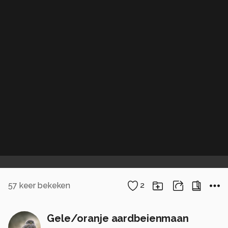
57
keer bekeken
2
Gele/oranje aardbeienmaan