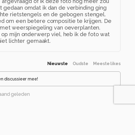
ij afgevraagd of ik deze foto nog meer zou
 gedaan omdat ik dan de verbinding ging
hte rietstengels en de gebogen stengel.
d om een betere compositie te krijgen. De
 met weerspiegeling van oeverplanten.
op mijn onderwerp viel, heb ik de foto wat
iet lichter gemaakt.
Nieuwste
Oudste
Meeste likes
en discussieer mee!
aand geleden
and geleden
 het zonlicht.