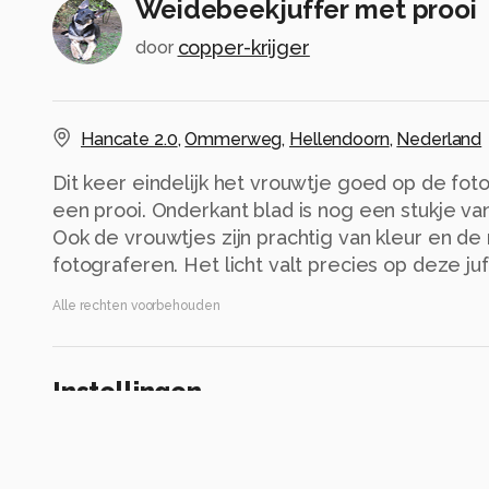
Weidebeekjuffer met prooi
copper-krijger
door
Hancate 2.0
,
Ommerweg
,
Hellendoorn
,
Nederland
Dit keer eindelijk het vrouwtje goed op de fot
een prooi. Onderkant blad is nog een stukje va
Ook de vrouwtjes zijn prachtig van kleur en d
fotograferen. Het licht valt precies op deze juf
Alle rechten voorbehouden
Instellingen
Canon EOS 650D
(
Canon
)
EF100-400mm f/4.5-5.6L IS USM