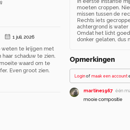
In eerste instantie m
 ♀
moeten croppen. Niet
missen tussen de rec
Rechts iets gecroppe
achtergrond is water
Omdat het licht goed 
1 juli, 2026
donker gelaten, dus n
o weten te krijgen met
n haar schaduw te zien.
Opmerkingen
e moeite waard om te
fer. Even groot zien.
Login
of
maak een account
martine1967
één m
mooie compositie
0
JeannetteH
één ma
De juffers glinstert in