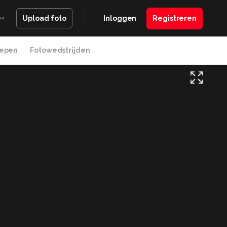
Inloggen
Registreren
Upload foto
epen
Fotowedstrijden