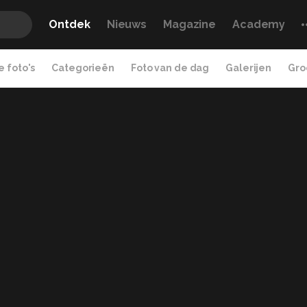
Ontdek
Nieuws
Magazine
Academy
 foto's
Categorieën
Foto van de dag
Galerijen
Gro