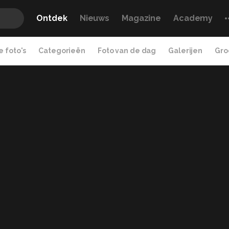
Ontdek
Nieuws
Magazine
Academy
 foto's
Categorieën
Foto van de dag
Galerijen
Gro