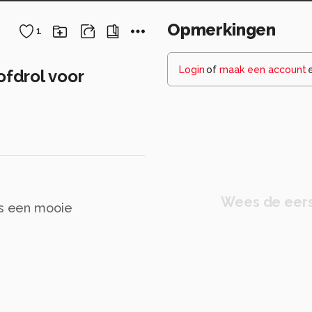
Opmerkingen
1
Login
of
maak een account
ofdrol voor
Wees de eers
ns een mooie