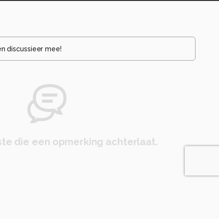
en discussieer mee!
te die een opmerking achterlaat.