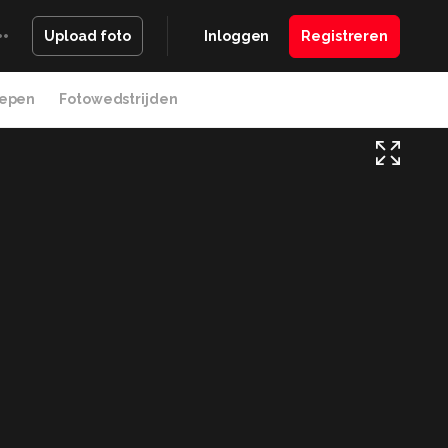
Inloggen
Registreren
Upload foto
epen
Fotowedstrijden