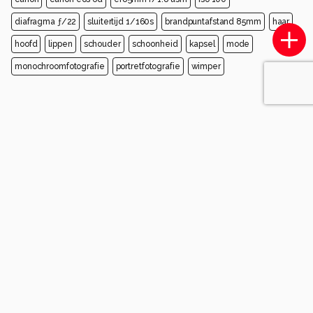
diafragma ƒ/22
sluitertijd 1/160s
brandpuntafstand 85mm
haar
hoofd
lippen
schouder
schoonheid
kapsel
mode
monochroomfotografie
portretfotografie
wimper
Opmerkingen
Login
of
maak een account
en discussieer mee!
Wees de eerste die een opmerking