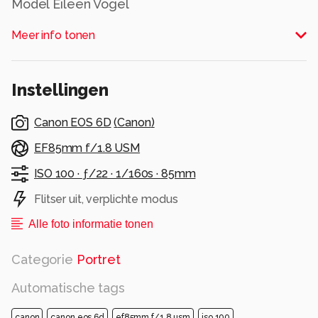
Model Eileen Vogel
Alle rechten voorbehouden
Meer info tonen
Instellingen
Canon EOS 6D
(
Canon
)
EF85mm f/1.8 USM
ISO 100 ·
ƒ/22 ·
1/160s ·
85mm
Flitser uit, verplichte modus
Alle foto informatie tonen
Categorie
Portret
Automatische tags
canon
canon eos 6d
ef85mm f/1.8 usm
iso 100