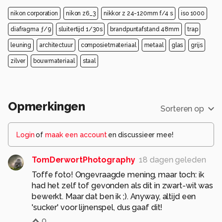
nikon corporation
nikon z6_3
nikkor z 24-120mm f/4 s
iso 1000
diafragma ƒ/9
sluitertijd 1/30s
brandpuntafstand 48mm
trap
leuning
architectuur
composietmateriaal
metaal
glas
grijs
zilver
bouwmateriaal
staal
Opmerkingen
Sorteren op
Login
of
maak een account
en discussieer mee!
TomDerwortPhotography
18 dagen geleden
Toffe foto! Ongevraagde mening, maar toch: ik
had het zelf tof gevonden als dit in zwart-wit was
bewerkt. Maar dat ben ik ;). Anyway, altijd een
'sucker' voor lijnenspel, dus gaaf dit!
0