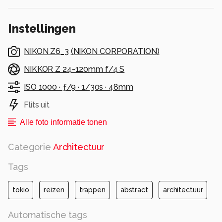
gebouw (202 m.)
Alle rechten voorbehouden
Instellingen
NIKON Z6_3
(
NIKON CORPORATION
)
NIKKOR Z 24-120mm f/4 S
ISO 1000 ·
ƒ/9 ·
1/30s ·
48mm
Flits uit
Alle foto informatie tonen
Categorie
Architectuur
Tags
tokio
reizen
trappen
abstract
architectuur
Automatische tags