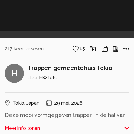
217
keer bekeken
15
Trappen gemeentehuis Tokio
H
door
HWfoto
Tokio
,
Japan
29 mei, 2026
Deze mooi vormgegeven trappen in de hal van
het gemeentehuis in Tokio zullen weinig worden
Meer info tonen
gebruikt in het 45 verdiepingen tellende