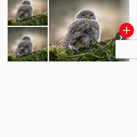
Interieur
door
Drupje001
·
19 foto's
Soortgelijke foto's
CKV