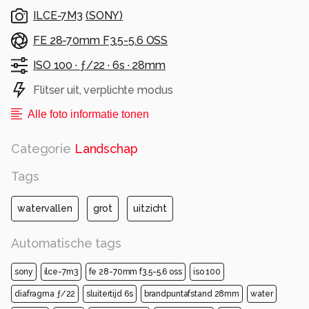
ILCE-7M3
(
SONY
)
FE 28-70mm F3.5-5.6 OSS
ISO 100 ·
ƒ/22 ·
6s ·
28mm
Flitser uit, verplichte modus
Alle foto informatie tonen
Categorie
Landschap
Tags
watervallen
grot
uitzicht
Automatische tags
sony
ilce-7m3
fe 28-70mm f3.5-5.6 oss
iso 100
diafragma ƒ/22
sluitertijd 6s
brandpuntafstand 28mm
water