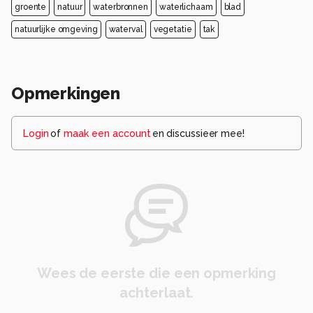
groente
natuur
waterbronnen
waterlichaam
blad
natuurlijke omgeving
waterval
vegetatie
tak
Opmerkingen
Login
of
maak een account
en discussieer mee!
Wees de eerste die een opmerking
achterlaat.